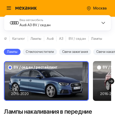
Москва
Ваш автомобиль
Audi A3 8V / седан
Каталог
Лампы
Audi
A3
8V / седан
Лампы
Лампы
Стеклоочистители
Свечи зажигания
Свечи нака
8V / седан / рестайлинг
8V / S
2016-2020
2016-20
Лампы накаливания в передние