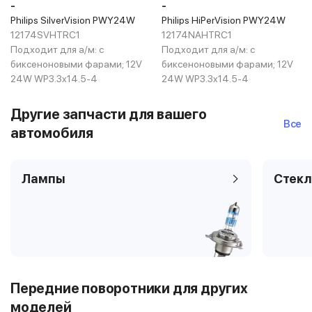
-
-
Philips SilverVision PWY24W
Philips HiPerVision PWY24W
12174SVHTRC1
12174NAHTRC1
Подходит для а/м:
с
Подходит для а/м:
с
биксеноновыми фарами; 12V
биксеноновыми фарами; 12V
24W WP3.3x14.5-4
24W WP3.3x14.5-4
Другие запчасти для вашего
Все
автомобиля
Лампы
Стекл
Передние поворотники для других
моделей