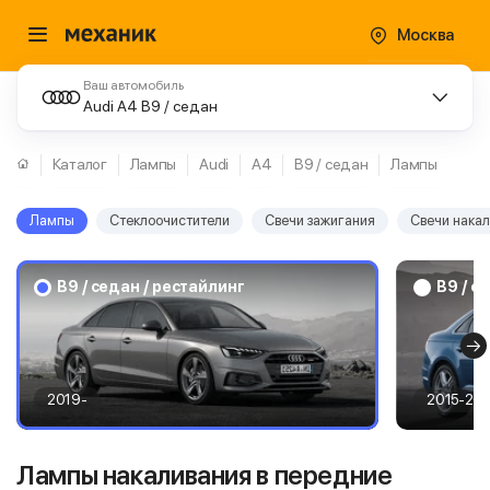
Москва
Ваш автомобиль
Audi A4 B9 / седан
Каталог
Лампы
Audi
A4
B9 / седан
Лампы
Лампы
Стеклоочистители
Свечи зажигания
Свечи нака
B9 / седан / рестайлинг
B9 / с
2019-
2015-20
Лампы накаливания в передние