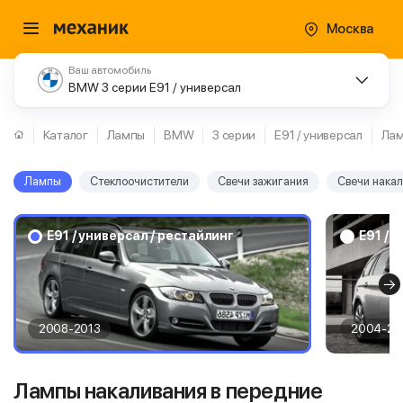
Москва
Ваш автомобиль
BMW 3 серии E91 / универсал
Каталог
Лампы
BMW
3 серии
E91 / универсал
Ла
Лампы
Стеклоочистители
Свечи зажигания
Свечи нака
E91 / универсал / рестайлинг
E91 / 
2008-2013
2004-20
Лампы накаливания в передние