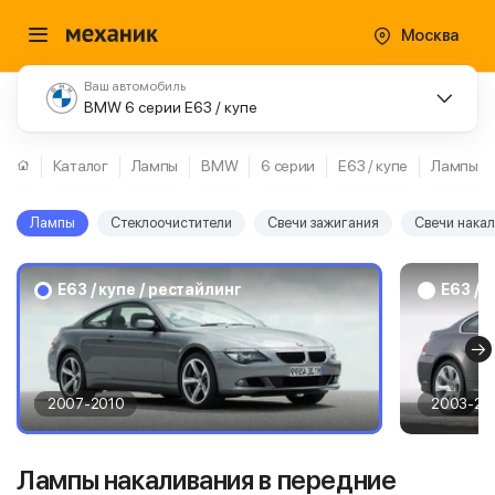
Москва
Ваш автомобиль
BMW 6 серии E63 / купе
Каталог
Лампы
BMW
6 серии
E63 / купе
Лампы
Лампы
Стеклоочистители
Свечи зажигания
Свечи нака
E63 / купе / рестайлинг
E63 / 
2007-2010
2003-20
Лампы накаливания в передние