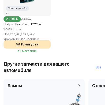
Chrome дизайн
2 195 ₽
2 415 ₽
Philips SilverVision PY21W
12496SVB2
Подходит для а/м:
с
хромовым напылением
15 августа
в 1 магазине
Другие запчасти для вашего
Все
автомобиля
Лампы
Стекл