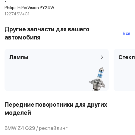
-
Philips HiPerVision PY24W
12274SV+C1
Другие запчасти для вашего
Все
автомобиля
Лампы
Стекл
Передние поворотники для других
моделей
BMW Z4 G29 / рестайлинг