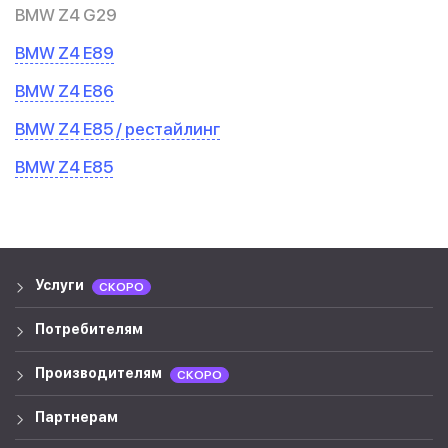
BMW Z4 G29
BMW Z4 E89
BMW Z4 E86
BMW Z4 E85 / рестайлинг
BMW Z4 E85
Услуги
СКОРО
Потребителям
Производителям
СКОРО
Партнерам