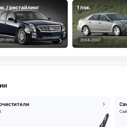
ок. / рестайлинг
1 пок.
07-2012
2004-2007
рии
очистители
Св
S
Cadi