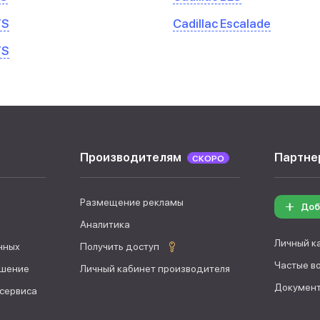
TS
Cadillac Escalade
TS
Производителям
Партне
СКОРО
Размещение рекламы
Доб
Аналитика
Личный к
нных
Получить доступ
Частые в
ашение
Личный кабинет производителя
Документ
 сервиса