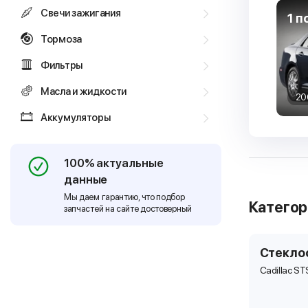
Свечи зажигания
1 п
Тормоза
Фильтры
Масла и жидкости
20
Аккумуляторы
100% актуальные
данные
Мы даем гарантию, что подбор
Катего
запчастей на сайте достоверный
Стекло
Cadillac ST