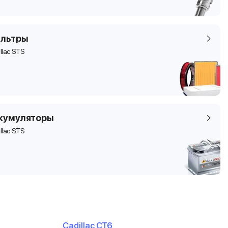
льтры
llac STS
кумуляторы
llac STS
Cadillac CT6