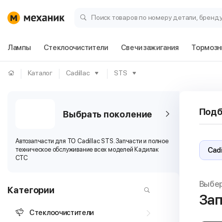
Поиск товаров по номеру детали, бренд
Лампы
Стеклоочистители
Свечи зажигания
Тормозн
Каталог
Cadillac
STS
Подб
Выбрать поколение
Автозапчасти для ТО Cadillac STS. Запчасти и полное
техническое обслуживание всех моделей Кадилак
СТС
Выбе
Категории
Зап
Стеклоочистители