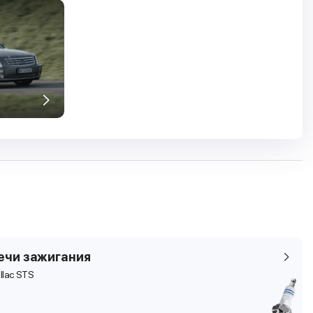
ечи зажигания
llac STS