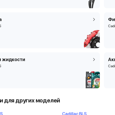
а
Фи
S
Cadi
и жидкости
Ак
S
Cadi
и для других моделей
TS
Cadillac BLS