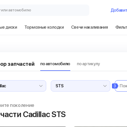
у или автомобилю
Добави
ые диски
Тормозные колодки
Свечи накаливания
Филь
ор запчастей
по автомобилю
по артикулу
3
рите поколение
части Cadillac STS