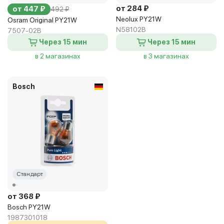
от 284 ₽
от 447 ₽
492 ₽
Neolux PY21W
Osram Original PY21W
N58102B
7507-02B
Через 15 мин
Через 15 мин
в 2 магазинах
в 3 магазинах
Bosch
Стандарт
от 368 ₽
Bosch PY21W
1987301018