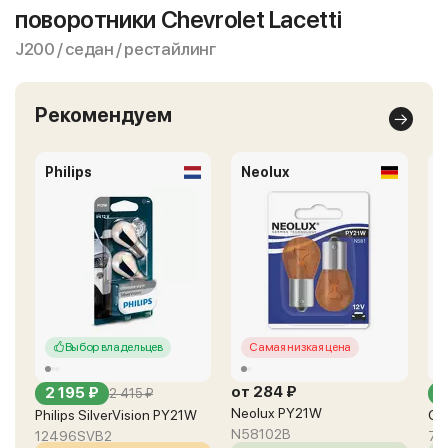
поворотники Chevrolet Lacetti
J200 / седан / рестайлинг
Рекомендуем
Philips
Neolux
O
Выбор владельцев
Самая низкая цена
от 284 ₽
2 195 ₽
о
2 415 ₽
Neolux PY21W
Philips SilverVision PY21W
Os
N58102B
12496SVB2
75