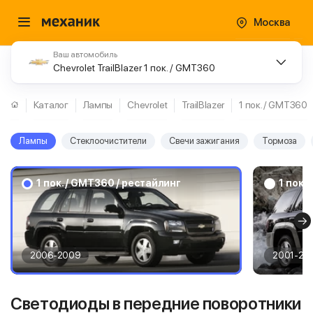
Москва
Ваш автомобиль
Chevrolet TrailBlazer 1 пок. / GMT360
Каталог
Лампы
Chevrolet
TrailBlazer
1 пок. / GMT360
Лампы
Стеклоочистители
Свечи зажигания
Тормоза
1 пок. / GMT360 / рестайлинг
1 пок.
2006-2009
2001-20
Светодиоды в передние поворотники