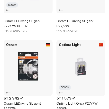
6000K
-
-
Osram LEDriving SL gen3
Osram LEDriving SL gen3
P27/7W 6000k
P27/7W
3157DWP-02B
3157DRP-02B
Osram
Optima Light
5500K
от 2 942 ₽
от 1 579 ₽
Osram LEDriving SL gen3
Optima Light Onyx P27/7W
P27/7W
5500k