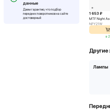
данные
Даем гарантию, что подбор
1 653 ₽
передних поворотников на сайте
достоверный
MTF Night As
NPY21W
в 
Другие 
Лампы
Передни