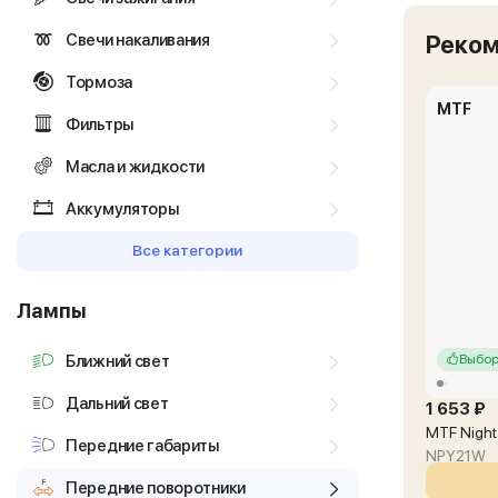
Свечи накаливания
Реко
Тормоза
MTF
Фильтры
Масла и жидкости
Аккумуляторы
Все категории
Лампы
Ближний свет
Выбор
Дальний свет
1 653 ₽
MTF Night
Передние габариты
NPY21W
Передние поворотники