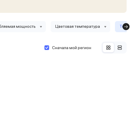
бляемая мощность
Цветовая температура
Тольк
Сначала мой регион