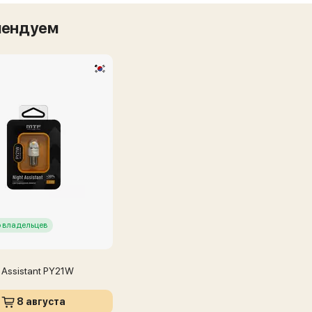
мендуем
 владельцев
 Assistant PY21W
8 августа