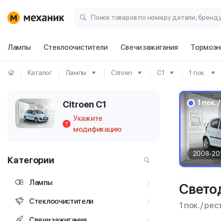
Поиск товаров по номеру детали, бренд
Лампы
Стеклоочистители
Свечи зажигания
Тормозн
Каталог
Лампы
Citroen
C1
1 пок.
1 пок.
Citroen C1
Укажите
?
модификацию
2008-20
Категории
Лампы
Свето
Стеклоочистители
1 пок. / ре
Свечи зажигания