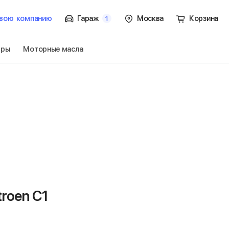
вою
компанию
Гараж
Москва
Корзина
1
тры
Моторные масла
.
Перейти
roen C1