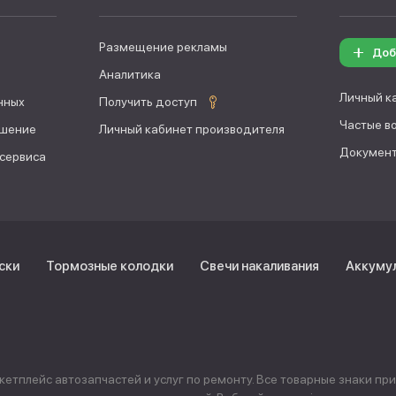
Размещение рекламы
Доб
Аналитика
Личный к
нных
Получить доступ
Частые в
ашение
Личный кабинет производителя
Документ
 сервиса
ски
Тормозные колодки
Свечи накаливания
Аккуму
тплейс автозапчастей и услуг по ремонту. Все товарные знаки пр