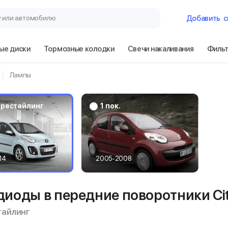
у или автомобилю
Добавить
с
ые диски
Тормозные колодки
Свечи накаливания
Филь
Гараж
Лампы
Citroen C1 1 пок
рестайлинг
 / рестайлинг
1 пок.
Сбросить
14
2005-2008
диоды в передние поворотники Cit
стайлинг