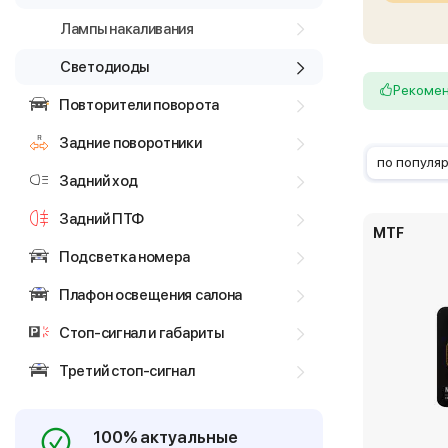
Лампы накаливания
Светодиоды
Рекоме
Повторители поворота
Задние поворотники
по популя
Задний ход
Задний ПТФ
MTF
Подсветка номера
Плафон освещения салона
Стоп-сигнал и габариты
Третий стоп-сигнал
100% актуальные