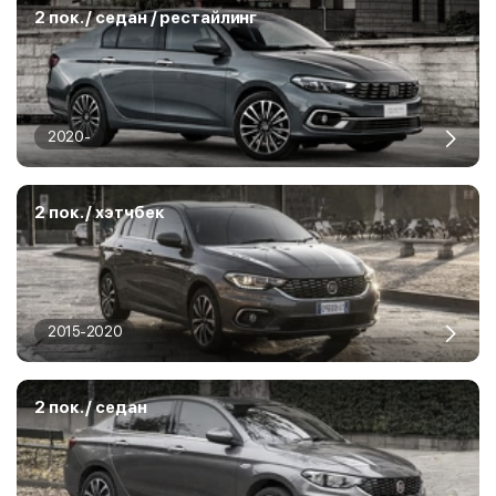
2 пок. / седан / рестайлинг
2020-
2 пок. / хэтчбек
2015-2020
2 пок. / седан