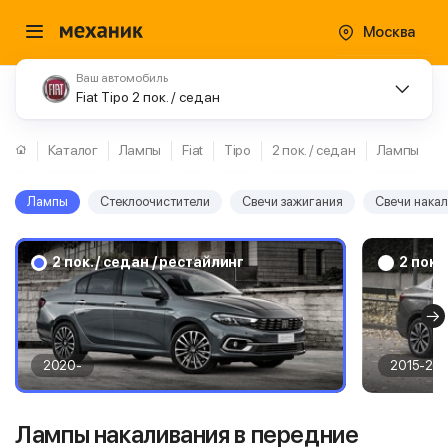
Москва
Ваш автомобиль
Fiat Tipo 2 пок. / седан
Каталог
Лампы
Fiat
Tipo
2 пок. / седан
Лампы
Лампы
Стеклоочистители
Свечи зажигания
Свечи нака
2 пок. / седан / рестайлинг
2 пок. 
2020-
2015-20
Лампы накаливания в передние