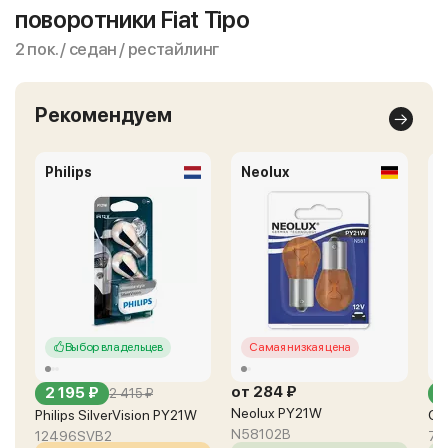
поворотники Fiat Tipo
2 пок. / седан / рестайлинг
Рекомендуем
Philips
Neolux
O
Выбор владельцев
Самая низкая цена
от 284 ₽
2 195 ₽
о
2 415 ₽
Neolux PY21W
Philips SilverVision PY21W
Os
N58102B
12496SVB2
75