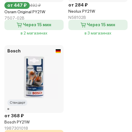
от 284 ₽
от 447 ₽
492 ₽
Neolux PY21W
Osram Original PY21W
N58102B
7507-02B
Через 15 мин
Через 15 мин
в 2 магазинах
в 3 магазинах
Bosch
Стандарт
от 368 ₽
Bosch PY21W
1987301018