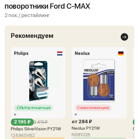
поворотники Ford C-MAX
2 пок. / рестайлинг
Рекомендуем
Philips
Neolux
O
Выбор владельцев
Самая низкая цена
от 284 ₽
2 195 ₽
о
2 415 ₽
Neolux PY21W
Philips SilverVision PY21W
Os
N58102B
12496SVB2
75