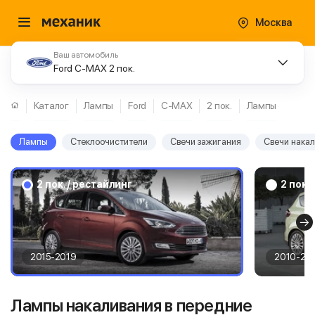
Москва
Ваш автомобиль
Ford C-MAX 2 пок.
Каталог
Лампы
Ford
C-MAX
2 пок.
Лампы
Лампы
Стеклоочистители
Свечи зажигания
Свечи нака
2 пок. / рестайлинг
2 пок.
2015-2019
2010-20
Лампы накаливания в передние