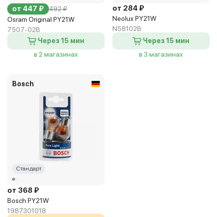
от 284 ₽
от 447 ₽
492 ₽
Neolux PY21W
Osram Original PY21W
N58102B
7507-02B
Через 15 мин
Через 15 мин
в 2 магазинах
в 3 магазинах
Bosch
Стандарт
от 368 ₽
Bosch PY21W
1987301018