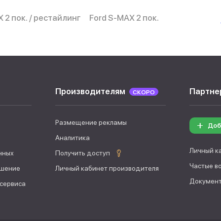
 2 пок. / рестайлинг
Ford S-MAX 2 пок.
Производителям
Партне
СКОРО
Размещение рекламы
Доб
Аналитика
Личный к
нных
Получить доступ
Частые в
ашение
Личный кабинет производителя
Документ
 сервиса