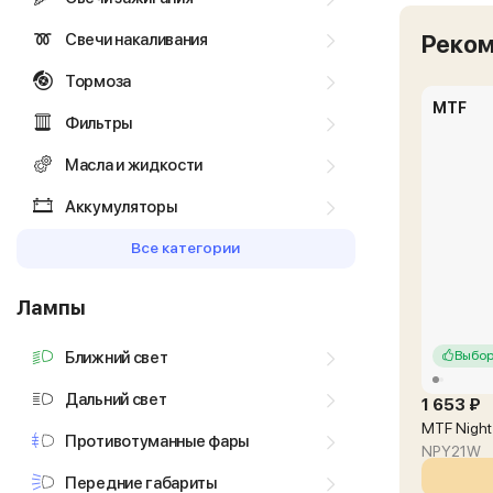
Свечи накаливания
Реко
Тормоза
MTF
Фильтры
Масла и жидкости
Аккумуляторы
Все категории
Лампы
Ближний свет
Выбор
Дальний свет
1 653 ₽
MTF Night
Противотуманные фары
NPY21W
Передние габариты