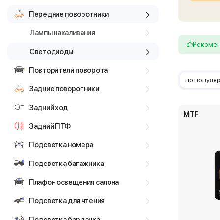
Передние поворотники
Лампы накаливания
Рекоме
Светодиоды
Повторители поворота
по популя
Задние поворотники
Задний ход
MTF
Задний ПТФ
Подсветка номера
Подсветка багажника
Плафон освещения салона
Подсветка для чтения
Подсветка бардачка