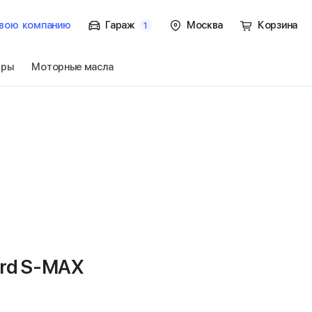
вою
компанию
Гараж
Москва
Корзина
1
тры
Моторные масла
к.
Перейти
ord S-MAX