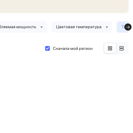
бляемая мощность
Цветовая температура
Тольк
Сначала мой регион