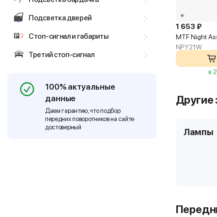
Подсветка дверей
1 653 ₽
Стоп-сигнал и габариты
MTF Night As
NPY21W
Третий стоп-сигнал
в 
100% актуальные
данные
Другие 
Даем гарантию, что подбор
передних поворотников на сайте
достоверный
Лампы
Передни