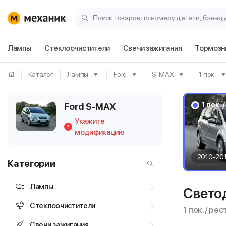
Поиск товаров по номеру детали, бренд
Лампы
Стеклоочистители
Свечи зажигания
Тормозн
Каталог
Лампы
Ford
S-MAX
1 пок.
1 пок.
Ford S-MAX
Укажите
?
модификацию
2010-20
Категории
Лампы
Свето
Стеклоочистители
1 пок. / ре
Свечи зажигания