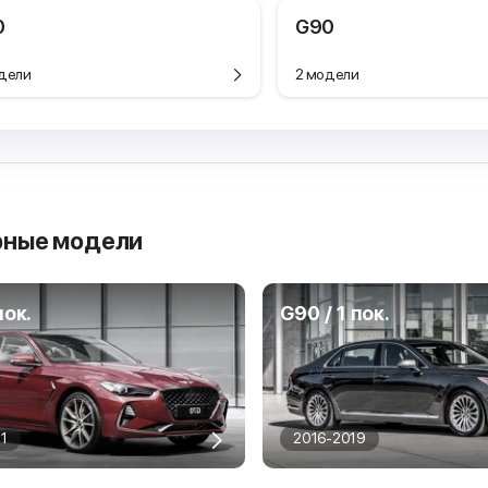
0
G90
дели
2 модели
рные модели
пок.
G90 / 1 пок.
1
2016-2019