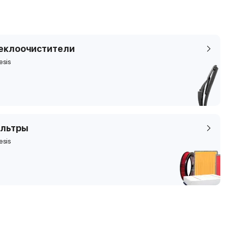
еклоочистители
esis
льтры
esis