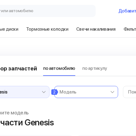
у или автомобилю
Добави
ые диски
Тормозные колодки
Свечи накаливания
Филь
ор запчастей
по автомобилю
по артикулу
2
рите модель
части Genesis