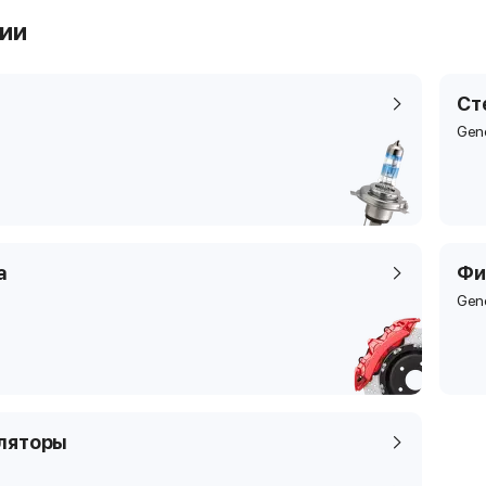
рии
Ст
Gen
а
Фи
Gen
ляторы