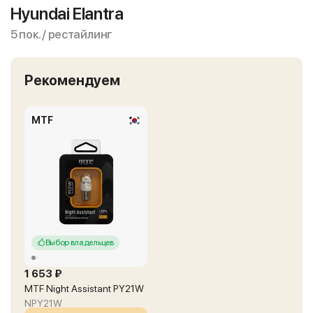
Hyundai Elantra
5 пок. / рестайлинг
Рекомендуем
MTF
Выбор владельцев
1 653 ₽
MTF Night Assistant PY21W
NPY21W