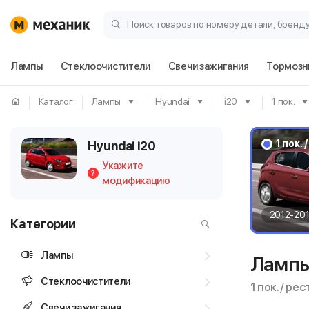
Поиск товаров по номеру детали, бренд
Лампы
Стеклоочистители
Свечи зажигания
Тормозн
Каталог
Лампы
Hyundai
i20
1 пок.
1 пок.
Hyundai i20
Укажите
?
модификацию
2012-20
Категории
Лампы
Лампы
Стеклоочистители
1 пок. / ре
Свечи зажигания