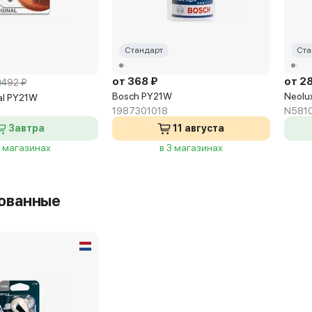
Стандарт
Ста
от 368 ₽
от 2
492 ₽
Bosch PY21W
Neolu
al PY21W
1987301018
N581
Завтра
11 августа
2 магазинах
в 3 магазинах
ованные