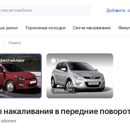
у или автомобилю
Добавить
с
ые диски
Тормозные колодки
Свечи накаливания
Филь
Гараж
Лампы
Hyundai i20 1 по
рестайлинг
 / рестайлинг
1 пок.
Сбросить
14
2008-2012
 накаливания в передние поворот
стайлинг