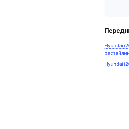
Передни
Hyundai i20
рестайли
Hyundai i20