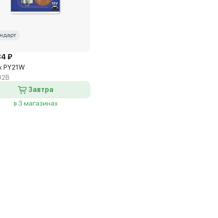
ндарт
84 ₽
x PY21W
02B
Завтра
в 3 магазинах