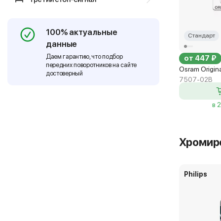
100% актуальные
Стандарт
данные
Даем гарантию, что подбор
от 447 ₽
передних поворотников на сайте
Osram Origin
достоверный
7507-02B
в 
Хромир
Philips