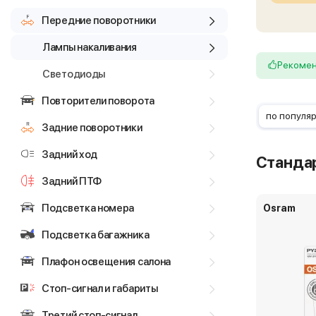
Передние поворотники
Лампы накаливания
Рекоме
Светодиоды
Повторители поворота
по популя
Задние поворотники
Задний ход
Станда
Задний ПТФ
Подсветка номера
Osram
Подсветка багажника
Плафон освещения салона
Стоп-сигнал и габариты
Третий стоп-сигнал