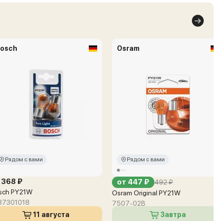
osch
Osram
Рядом с вами
Рядом с вами
 368 ₽
от 447 ₽
492 ₽
sch PY21W
Osram Original PY21W
87301018
7507-02B
11 августа
Завтра