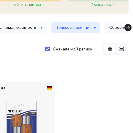
в 3 магазинах
в 2 магазинах
бляемая мощность
Только в наличии
Сбросить ф
Сначала мой регион
lux