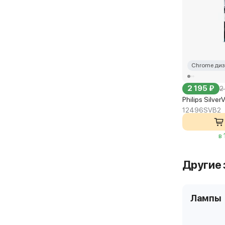
Chrome диз
2 195 ₽
2
Philips Silve
12496SVB2
в
Другие 
Лампы