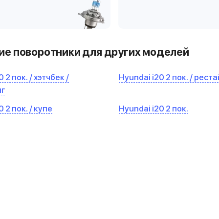
е поворотники для других моделей
 2 пок. / хэтчбек /
Hyundai i20 2 пок. / рест
нг
 2 пок. / купе
Hyundai i20 2 пок.