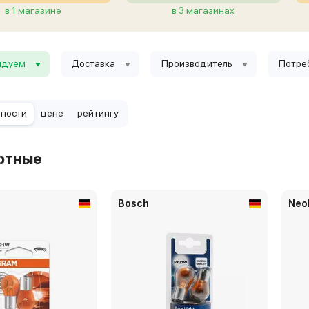
в 1 магазине
в 3 магазинах
ндуем
Доставка
Производитель
Потре
рности
цене
рейтингу
ртные
Bosch
Neo