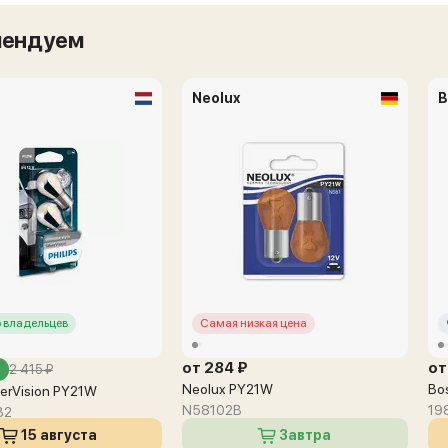
мендуем
Neolux
B
 владельцев
Самая низкая цена
от 284 ₽
от
2 415 ₽
Neolux PY21W
Bo
lverVision PY21W
N58102B
19
B2
15 августа
Завтра