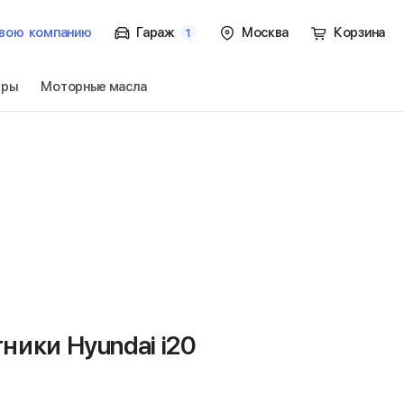
вою
компанию
Гараж
Москва
Корзина
1
тры
Моторные масла
к.
Перейти
ники Hyundai i20