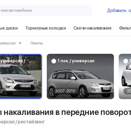
у или автомобилю
Добавить
с
ые диски
Тормозные колодки
Свечи накаливания
Филь
Гараж
универсал
Лампы
Hyundai i30 1 по
рестайлинг
/ универсал /
1 пок. / универсал
йлинг
Сбросить
12
2007-2010
2
 накаливания в передние поворот
иверсал / рестайлинг