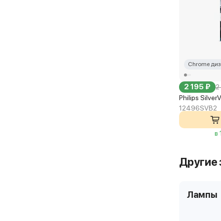
Chrome диз
2 195 ₽
2
Philips Silve
12496SVB2
в
Другие 
Лампы