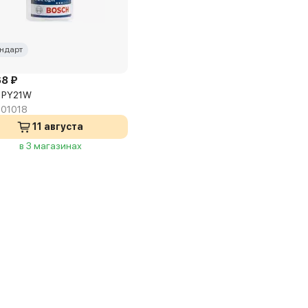
ндарт
68 ₽
 PY21W
01018
11 августа
в 3 магазинах