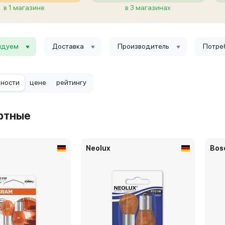
в 1 магазине
в 3 магазинах
ндуем
Доставка
Производитель
Потре
рности
цене
рейтингу
ртные
Neolux
Bos