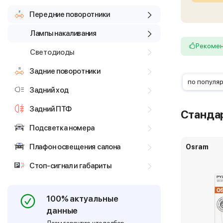
Передние поворотники
Лампы накаливания
Рекоме
Светодиоды
Задние поворотники
по популя
Задний ход
Задний ПТФ
Станда
Подсветка номера
Плафон освещения салона
Osram
Стоп-сигнал и габариты
100% актуальные
данные