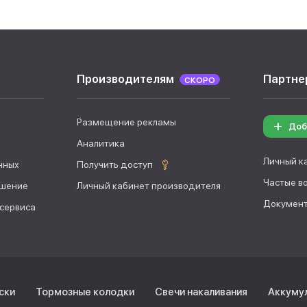
Производителям
Партне
СКОРО
Размещение рекламы
Доб
Аналитика
Личный к
нных
Получить доступ
Частые в
ашение
Личный кабинет производителя
Документ
 сервиса
ски
Тормозные колодки
Свечи накаливания
Аккуму