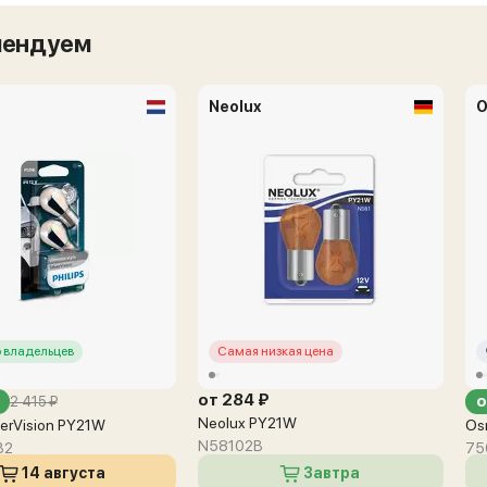
мендуем
Neolux
O
 владельцев
Самая низкая цена
от 284 ₽
о
2 415 ₽
Neolux PY21W
lverVision PY21W
Os
N58102B
B2
75
14 августа
Завтра