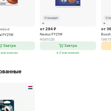
Стандарт
Ста
от 284 ₽
от 3
492 ₽
Neolux PY21W
Bosch
al PY21W
N58102B
19873
Завтра
Завтра
2 магазинах
в 3 магазинах
ованные