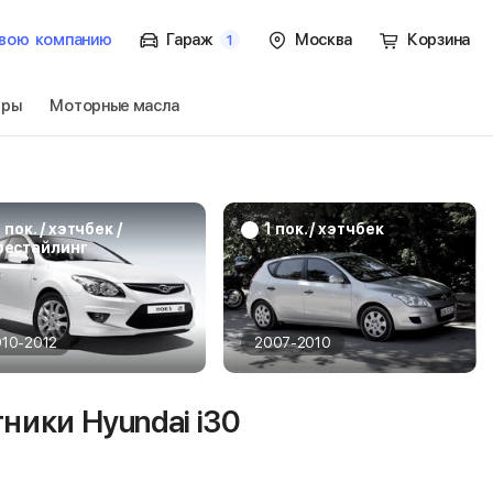
вою
компанию
Гараж
Москва
Корзина
1
тры
Моторные масла
к. / универсал
Перейти
1 пок. / хэтчбек /
1 пок. / хэтчбек
рестайлинг
010-2012
2007-2010
ники Hyundai i30