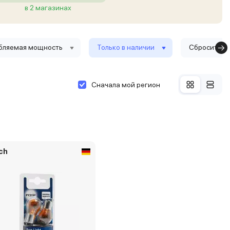
в 2 магазинах
бляемая мощность
Только в наличии
Сбросить ф
Сначала мой регион
ch