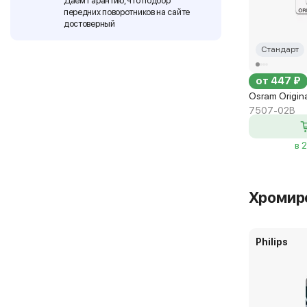
Даем гарантию, что подбор
передних поворотников на сайте
достоверный
Стандарт
от 447 ₽
Osram Origin
7507-02B
в 
Хромир
Philips