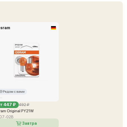
sram
Рядом с вами
т 447 ₽
492 ₽
ram Original PY21W
07-02B
Завтра