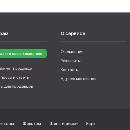
рам
О сервисе
О компании
авить свою компанию
Реквизиты
абинет продавца
Контакты
опросы и ответы
Адреса магазинов
ы для продавцов
ляторы
Фильтры
Шины и диски
Еще