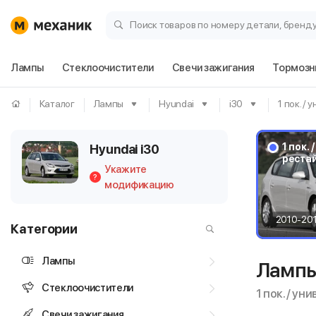
Поиск товаров по номеру детали, бренд
Лампы
Стеклоочистители
Свечи зажигания
Тормозн
Каталог
Лампы
Hyundai
i30
1 пок. / 
1 пок. 
Hyundai i30
реста
Укажите
?
модификацию
2010-20
Категории
Лампы
Лампы
Стеклоочистители
1 пок. / ун
Свечи зажигания