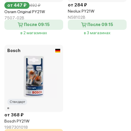
от 284 ₽
от 447 ₽
492 ₽
Neolux PY21W
Osram Original PY21W
N58102B
7507-02B
После 09:15
После 09:15
в 2 магазинах
в 3 магазинах
Bosch
Стандарт
от 368 ₽
Bosch PY21W
1987301018