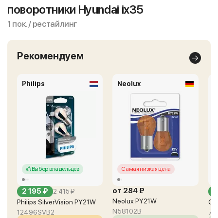
поворотники Hyundai ix35
1 пок. / рестайлинг
Рекомендуем
Philips
Neolux
O
Выбор владельцев
Самая низкая цена
от 284 ₽
2 195 ₽
о
2 415 ₽
Neolux PY21W
Philips SilverVision PY21W
Os
N58102B
12496SVB2
75