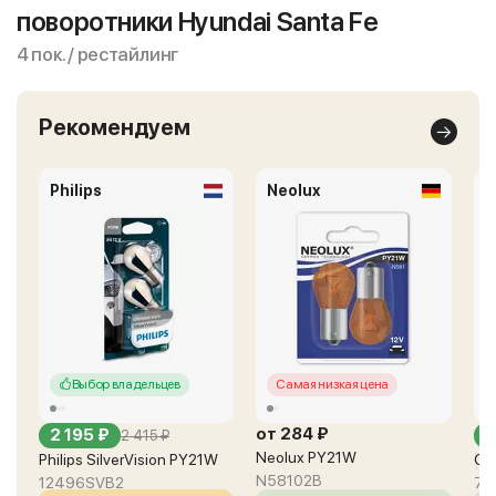
поворотники Hyundai Santa Fe
4 пок. / рестайлинг
Рекомендуем
Philips
Neolux
O
Выбор владельцев
Самая низкая цена
от 284 ₽
2 195 ₽
о
2 415 ₽
Neolux PY21W
Philips SilverVision PY21W
Os
N58102B
12496SVB2
75