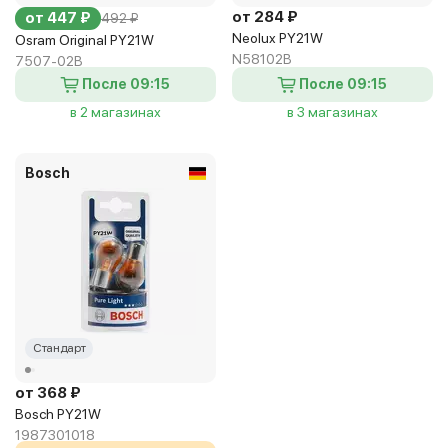
от 284 ₽
от 447 ₽
492 ₽
Neolux PY21W
Osram Original PY21W
N58102B
7507-02B
После 09:15
После 09:15
в 2 магазинах
в 3 магазинах
Bosch
Стандарт
от 368 ₽
Bosch PY21W
1987301018