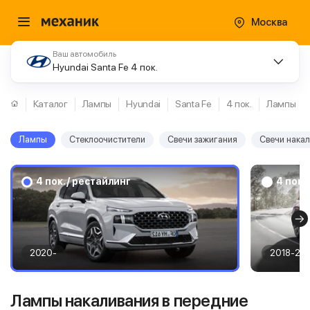
Москва
Ваш автомобиль
Hyundai Santa Fe 4 пок.
Каталог
Лампы
Hyundai
Santa Fe
4 пок.
Лампы
Лампы
Стеклоочистители
Свечи зажигания
Свечи нака
4 пок. / рестайлинг
4 пок.
2020-
2018-20
Лампы накаливания в передние