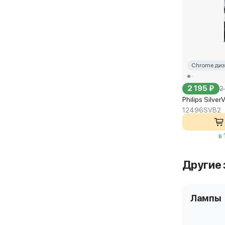
Chrome диз
2 195 ₽
2
Philips Silve
12496SVB2
в
Другие 
Лампы