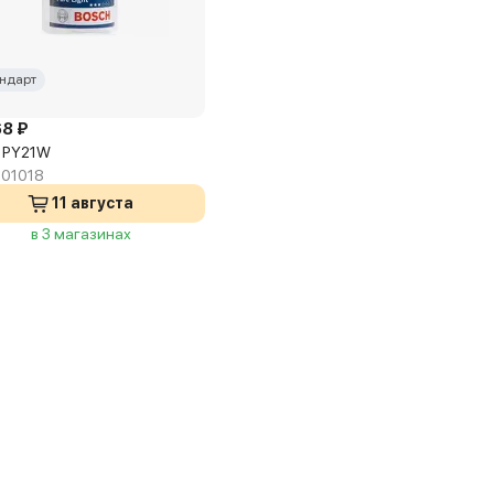
ндарт
68 ₽
 PY21W
01018
11 августа
в 3 магазинах