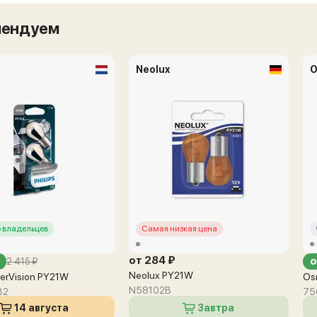
мендуем
Neolux
O
 владельцев
Самая низкая цена
от 284 ₽
о
2 415 ₽
Neolux PY21W
lverVision PY21W
Os
N58102B
B2
75
14 августа
Завтра