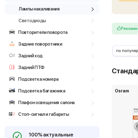
Лампы накаливания
Светодиоды
Рекоме
Повторители поворота
Задние поворотники
по популя
Задний ход
Задний ПТФ
Станда
Подсветка номера
Подсветка багажника
Osram
Плафон освещения салона
Стоп-сигнал и габариты
100% актуальные