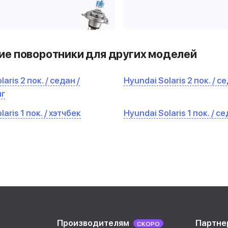
е поворотники для других моделей
aris 2 пок. / седан /
Hyundai Solaris 2 пок. / с
нг
aris 1 пок. / хэтчбек
Hyundai Solaris 1 пок. / с
Производителям
Партне
СКОРО