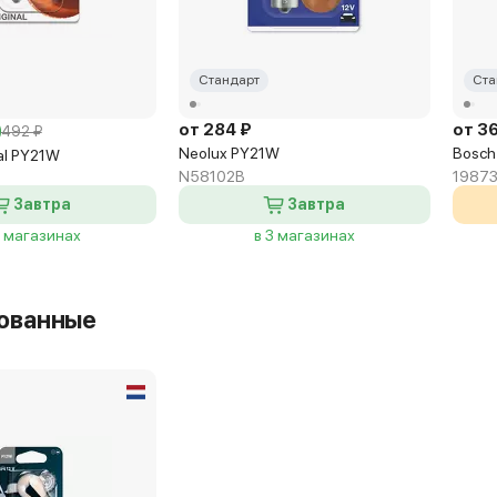
Стандарт
Ста
от 284 ₽
от 3
492 ₽
Neolux PY21W
Bosch
al PY21W
N58102B
19873
Завтра
Завтра
2 магазинах
в 3 магазинах
ованные