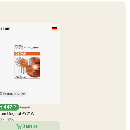
sram
Рядом с вами
т 447 ₽
492 ₽
ram Original PY21W
07-02B
Завтра