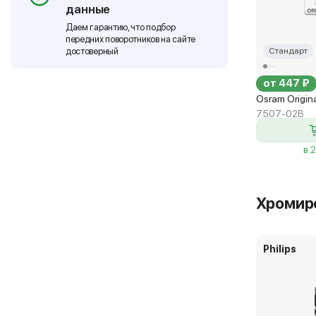
данные
Даем гарантию, что подбор
передних поворотников на сайте
достоверный
Стандарт
от 447 ₽
Osram Origin
7507-02B
в 
Хромир
Philips