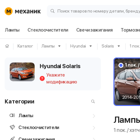
Поиск товаров по номеру детали, бренд
Лампы
Стеклоочистители
Свечи зажигания
Тормозн
Каталог
Лампы
Hyundai
Solaris
1 пок
1 пок. 
Hyundai Solaris
реста
Укажите
?
модификацию
2014-20
Категории
Лампы
Лампы 
Стеклоочистители
1 пок. / хэ
Свечи зажигания