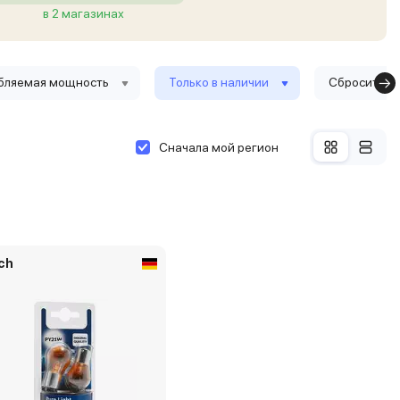
в 2 магазинах
бляемая мощность
Только в наличии
Сбросить ф
Сначала мой регион
ch