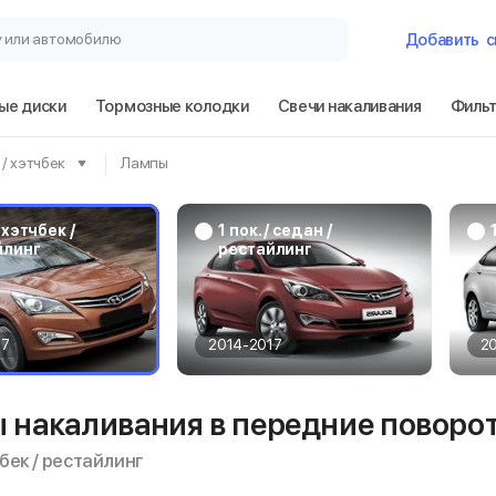
у или автомобилю
Добавить
с
ые диски
Тормозные колодки
Свечи накаливания
Филь
Гараж
. / хэтчбек
Лампы
Hyundai Solaris 
рестайлинг
/ хэтчбек /
1 пок. / седан /
йлинг
рестайлинг
Сбросить
17
2014-2017
2
накаливания в передние поворотн
тчбек / рестайлинг