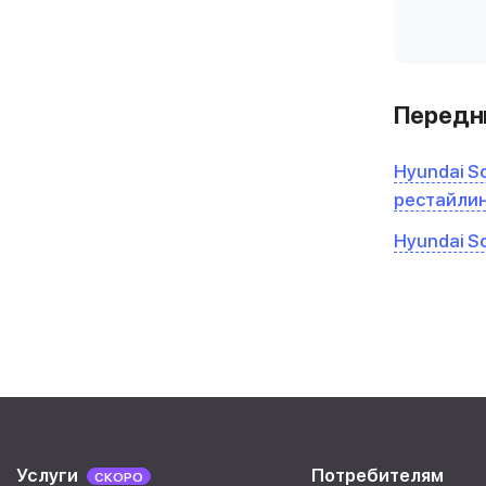
Передни
Hyundai Sol
рестайли
Hyundai Sol
Услуги
Потребителям
СКОРО