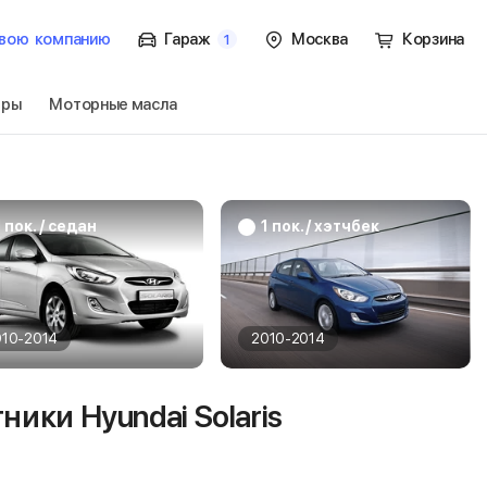
вою
компанию
Гараж
Москва
Корзина
1
тры
Моторные масла
1 пок. / хэтчбек
Перейти
1 пок. / седан
1 пок. / хэтчбек
010-2014
2010-2014
ики Hyundai Solaris