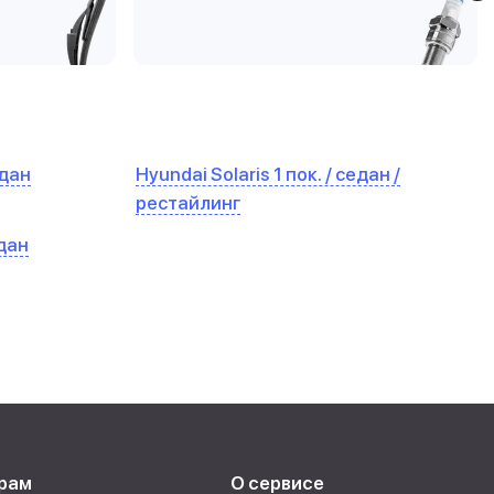
едан
Hyundai Solaris 1 пок. / седан /
рестайлинг
едан
рам
О сервисе