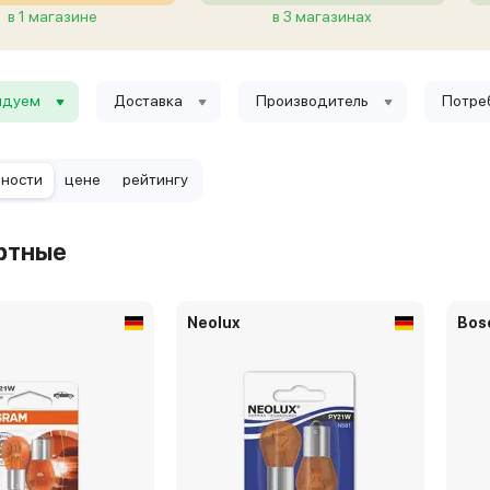
в 1 магазине
в 3 магазинах
ндуем
Доставка
Производитель
Потре
рности
цене
рейтингу
ртные
Neolux
Bos