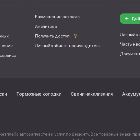
Размещение рекламы
Доб
Аналитика
Личный к
нных
Получить доступ
Частые в
ашение
Личный кабинет производителя
Документ
 сервиса
ски
Тормозные колодки
Свечи накаливания
Аккуму
тплейс автозапчастей и услуг по ремонту. Все товарные знаки пр