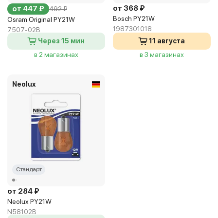
от 368 ₽
от 447 ₽
492 ₽
Bosch PY21W
Osram Original PY21W
1987301018
7507-02B
Через 15 мин
11 августа
в 2 магазинах
в 3 магазинах
Neolux
Стандарт
от 284 ₽
Neolux PY21W
N58102B