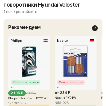
поворотники Hyundai Veloster
1 пок. / рестайлинг
Рекомендуем
Philips
Neolux
B
Выбор владельцев
Самая низкая цена
от 284 ₽
от
2 195 ₽
2 415 ₽
Neolux PY21W
Bo
Philips SilverVision PY21W
N58102B
19
12496SVB2