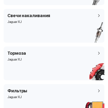
Свечи накаливания
Jaguar XJ
Тормоза
Jaguar XJ
Фильтры
Jaguar XJ