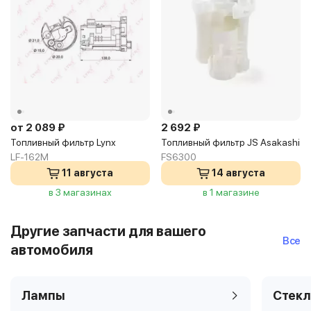
от 2 089 ₽
2 692 ₽
Топливный фильтр Lynx
Топливный фильтр JS Asakashi
LF-162M
FS6300
11 августа
14 августа
в 3 магазинах
в 1 магазине
Другие запчасти для вашего
Все
автомобиля
Лампы
Стекл