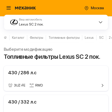
Москва
Ваш автомобиль
Lexus SC 2 пок.
Каталог
Фильтры
Топливные фильтры
Lexus
SC
2 
Выберите модификацию
Топливные фильтры Lexus SC 2 пок.
430 / 286 л.с
3UZ-FE
RWD
ики
Lexus SC
430 / 332 л.с
2 пок.