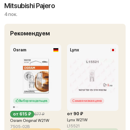
Mitsubishi Pajero
4 пок.
Рекомендуем
Osram
Lynx
Выбор владельцев
Самая низкая цена
от 90 ₽
от 615 ₽
677 ₽
Lynx W21W
Osram Original W21W
L15521
7505-02B