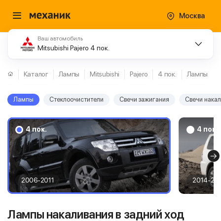
Москва
Ваш автомобиль
Mitsubishi Pajero 4 пок.
Каталог
Лампы
Mitsubishi
Pajero
4 пок.
Лампы
Лампы
Стеклоочистители
Свечи зажигания
Свечи нака
4 пок.
4 пок.
2006-2011
2014-20
Лампы накаливания в задний ход