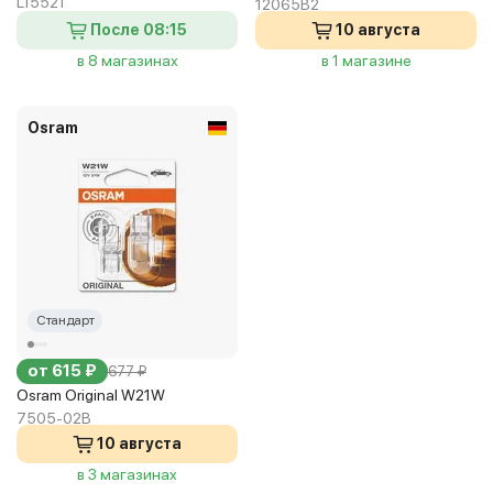
L15521
12065B2
После 08:15
10 августа
в 8 магазинах
в 1 магазине
Osram
Стандарт
от 615 ₽
677 ₽
Osram Original W21W
7505-02B
10 августа
в 3 магазинах