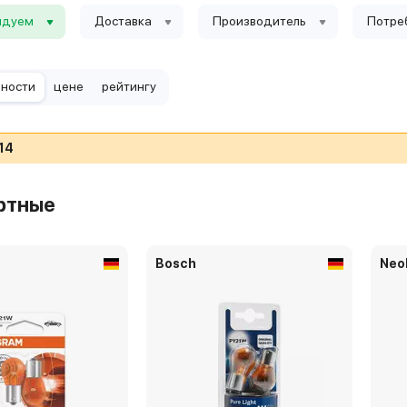
ндуем
Доставка
Производитель
Потре
рности
цене
рейтингу
14
ртные
Bosch
Neo