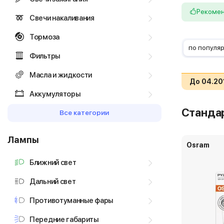
Рекоме
Свечи накаливания
Тормоза
по популя
Фильтры
Масла и жидкости
До 04.20
Аккумуляторы
Станда
Все категории
Лампы
Osram
Ближний свет
Дальний свет
Противотуманные фары
Передние габариты