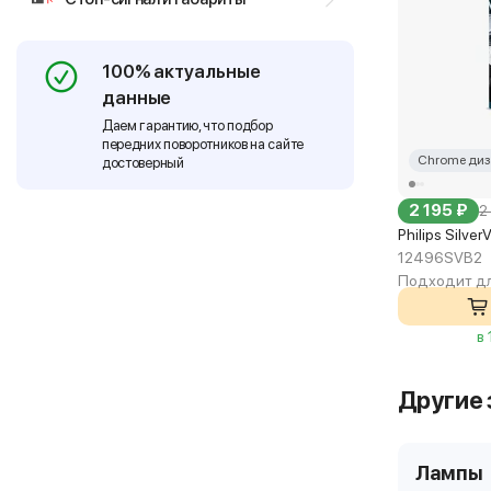
100% актуальные
данные
Даем гарантию, что подбор
передних поворотников на сайте
Chrome диз
достоверный
2 195 ₽
2
Philips Silve
12496SVB2
Подходит дл
в
Другие 
Лампы