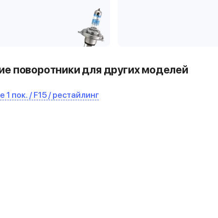
е поворотники для других моделей
e 1 пок. / F15 / рестайлинг