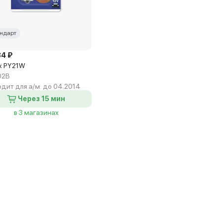
ндарт
84 ₽
x PY21W
02B
дит для а/м:
до 04.2014
Через 15 мин
в 3 магазинах