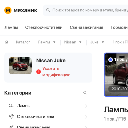
Поиск товаров по номеру детали, бренд
Лампы
Стеклоочистители
Свечи зажигания
Тормозн
Каталог
Лампы
Nissan
Juke
1 пок. / F
1 пок. 
Nissan Juke
Укажите
?
модификацию
2010-20
Категории
Лампы
Лампы
Стеклоочистители
1 пок. / F15
Свечи зажигания