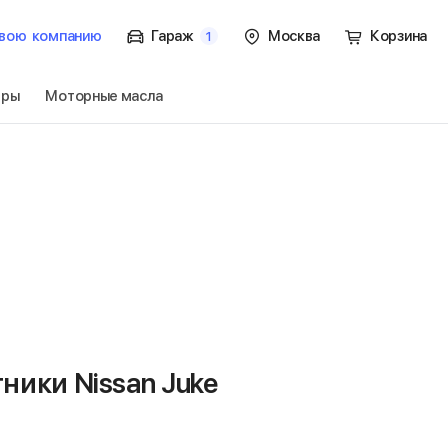
вою
компанию
Гараж
Москва
Корзина
1
тры
Моторные масла
. / F15
Перейти
ники Nissan Juke