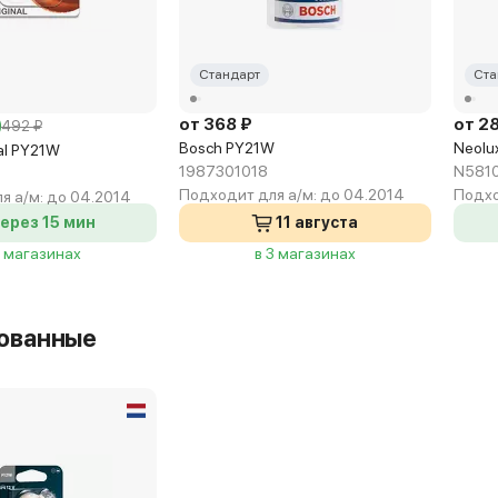
Стандарт
Ста
от 368 ₽
от 2
492 ₽
Bosch PY21W
Neolu
al PY21W
1987301018
N581
Подходит для а/м:
до 04.2014
Подхо
я а/м:
до 04.2014
ерез 15 мин
11 августа
2 магазинах
в 3 магазинах
ованные