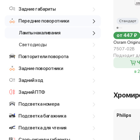
Задние габариты
Передние поворотники
Стандарт
Лампы накаливания
от 447 ₽
Osram Origin
Светодиоды
7507-02B
Подходит дл
Повторители поворота
Ч
Задние поворотники
в 
Задний ход
Задний ПТФ
Хромир
Подсветка номера
Philips
Подсветка багажника
Подсветка для чтения
Стоп-сигнал и габариты