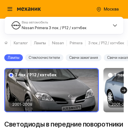
Москва
Ваш автомобиль
Nissan Primera 3 пок. / P12 / хэтчбек
Каталог
Лампы
Nissan
Primera
3 пок. / P12 / хэтчбек
Лампы
Стеклоочистители
Свечи зажигания
Свечи нака
3 пок. / P12 / хэтчбек
3 пок. 
2001-2008
2001-20
Светодиоды в передние поворотники