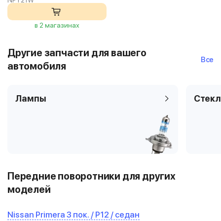
NPY21W
в 2 магазинах
Другие запчасти для вашего
Все
автомобиля
Лампы
Стекл
Передние поворотники для других
моделей
Nissan Primera 3 пок. / P12 / седан