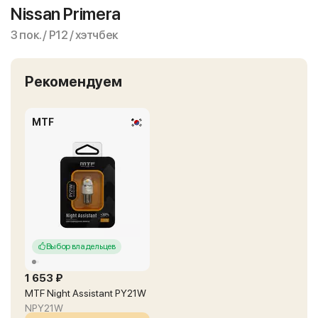
Nissan Primera
3 пок. / P12 / хэтчбек
Рекомендуем
MTF
Выбор владельцев
1 653 ₽
MTF Night Assistant PY21W
NPY21W