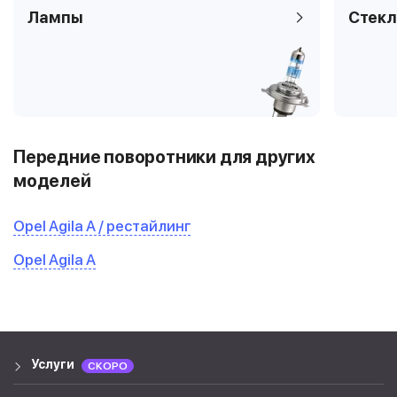
Лампы
Стекл
Передние поворотники для других
моделей
Opel Agila A / рестайлинг
Opel Agila A
Услуги
СКОРО