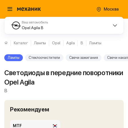
Москва
Ваш автомобиль
Opel Agila B
Каталог
Лампы
Opel
Agila
B
Лампы
Лампы
Стеклоочистители
Свечи зажигания
Свечи нака
Светодиоды в передние поворотники
Opel Agila
B
Рекомендуем
MTF