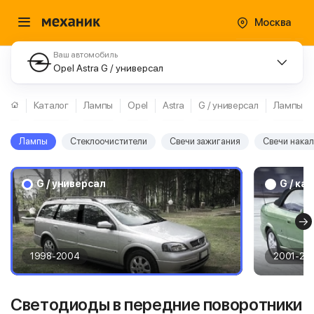
Москва
Ваш автомобиль
Opel Astra G / универсал
Каталог
Лампы
Opel
Astra
G / универсал
Лампы
Лампы
Стеклоочистители
Свечи зажигания
Свечи нака
G / универсал
G / ка
1998-2004
2001-20
Светодиоды в передние поворотники