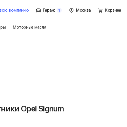
вою
компанию
Гараж
Москва
Корзина
1
тры
Моторные масла
3
Перейти
ники Opel Signum