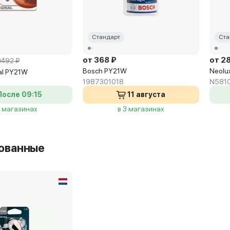
Стандарт
Ста
от 368 ₽
от 2
492 ₽
Bosch PY21W
Neolu
al PY21W
1987301018
N581
После 09:15
11 августа
2 магазинах
в 3 магазинах
ованные