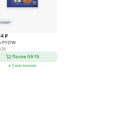
ндарт
84 ₽
x PY21W
02B
После 09:15
в 3 магазинах