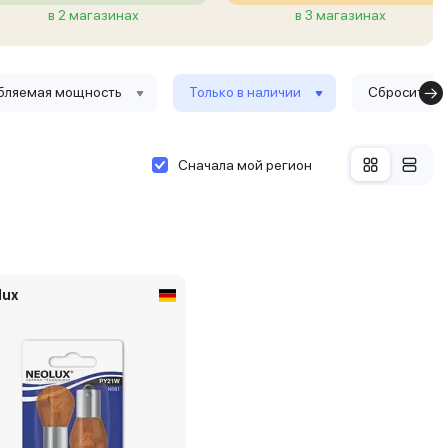
в 2 магазинах
в 3 магазинах
бляемая мощность
Только в наличии
Сбросить ф
Сначала мой регион
lux