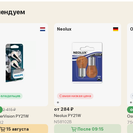
мендуем
Neolux
O
 владельцев
Самая низкая цена
от 284 ₽
о
2 415 ₽
Neolux PY21W
lverVision PY21W
Os
N58102B
B2
75
15 августа
После 09:15