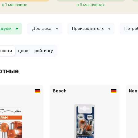
в 1 магазине
в 3 магазинах
ндуем
Доставка
Производитель
Потре
рности
цене
рейтингу
ртные
Bosch
Neo