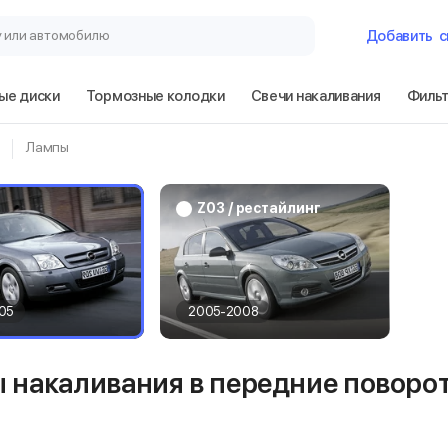
у или автомобилю
Добавить
с
ые диски
Тормозные колодки
Свечи накаливания
Филь
Гараж
Лампы
Opel Signum Z0
Z03 / рестайлинг
Сбросить
05
2005-2008
 накаливания в передние поворот