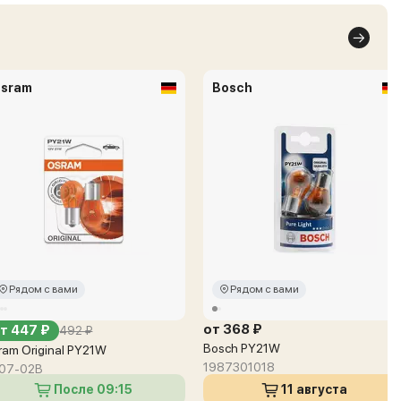
sram
Bosch
Рядом с вами
Рядом с вами
от 368 ₽
т 447 ₽
492 ₽
Bosch PY21W
ram Original PY21W
1987301018
07-02B
После 09:15
11 августа