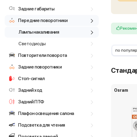
Задние габариты
Передние поворотники
Рекоме
Лампы накаливания
Светодиоды
по популя
Повторители поворота
Задние поворотники
Станда
Стоп-сигнал
Задний ход
Osram
Задний ПТФ
Плафон освещения салона
Подсветка для чтения
Подсветка дверей