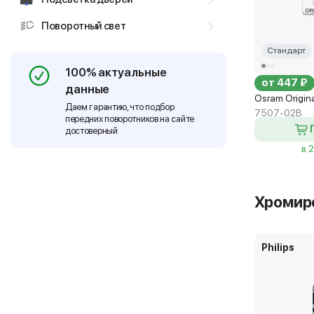
Поворотный свет
Стандарт
100% актуальные
от 447 ₽
данные
Osram Origin
Даем гарантию, что подбор
7507-02B
передних поворотников на сайте
достоверный
в 
Хромир
Philips