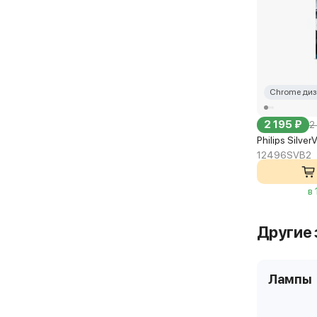
Chrome диз
2 195 ₽
2
Philips Silve
12496SVB2
в
Другие 
Лампы