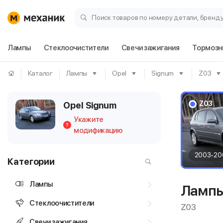
Поиск товаров по номеру детали, бренд
Лампы
Стеклоочистители
Свечи зажигания
Тормозн
Каталог
Лампы
Opel
Signum
Z03
Z03
Opel Signum
Укажите
?
модификацию
2003-20
Категории
Лампы
Лампы
Стеклоочистители
Z03
Свечи зажигания