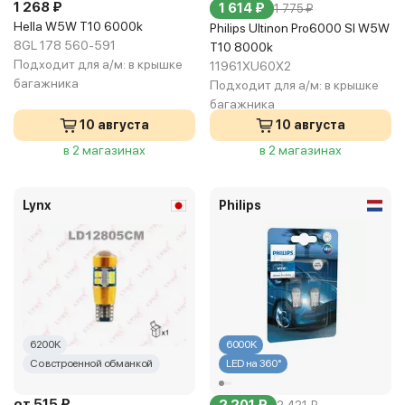
1 268 ₽
1 614 ₽
1 775 ₽
Hella W5W T10 6000k
Philips Ultinon Pro6000 Sl W5W
8GL 178 560-591
T10 8000k
Подходит для а/м:
в крышке
11961XU60X2
багажника
Подходит для а/м:
в крышке
багажника
10 августа
10 августа
в 2 магазинах
в 2 магазинах
Lynx
Philips
6200K
6000K
Со встроенной обманкой
LED на 360°
от 515 ₽