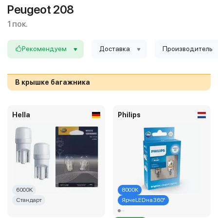
Peugeot 208
1 пок.
Рекомендуем
Доставка
Производитель
В крышке багажника
Hella
Philips
6000K
8000K
Стандарт
Ярче LED на 360°