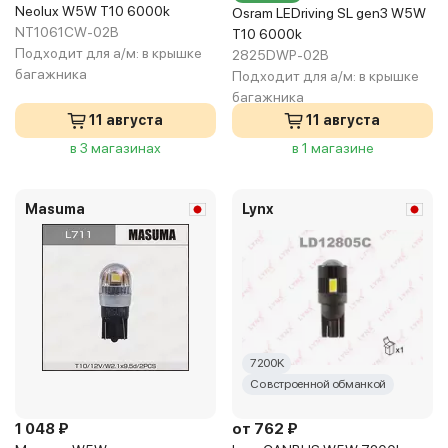
Neolux W5W T10 6000k
Osram LEDriving SL gen3 W5W
NT1061CW-02B
T10 6000k
Подходит для а/м:
в крышке
2825DWP-02B
багажника
Подходит для а/м:
в крышке
багажника
11 августа
11 августа
в 3 магазинах
в 1 магазине
Masuma
Lynx
7200K
Со встроенной обманкой
1 048 ₽
от 762 ₽