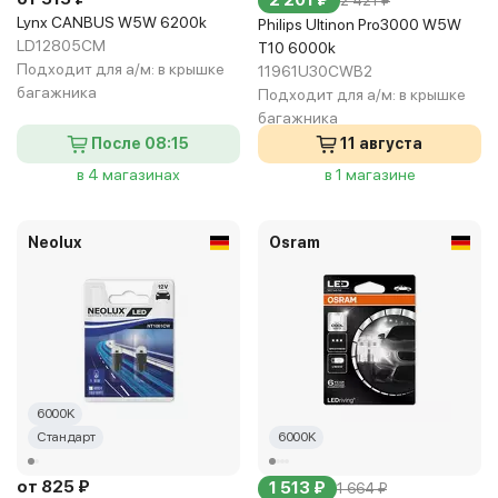
2 201 ₽
2 421 ₽
Lynx CANBUS W5W 6200k
Philips Ultinon Pro3000 W5W
LD12805CM
T10 6000k
Подходит для а/м:
в крышке
11961U30CWB2
багажника
Подходит для а/м:
в крышке
багажника
После 08:15
11 августа
в 4 магазинах
в 1 магазине
Neolux
Osram
6000K
Стандарт
6000K
от 825 ₽
1 513 ₽
1 664 ₽