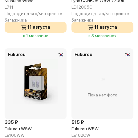
Masuma W5W
Lynx CANBUS W5W 7200k
L711
LD12805C
Подходит для а/м:
в крышке
Подходит для а/м:
в крышке
багажника
багажника
11 августа
11 августа
в 1 магазине
в 3 магазинах
Fukurou
Fukurou
Пока нет фото
335 ₽
515 ₽
Fukurou W5W
Fukurou W5W
LE100WW
LE102CW