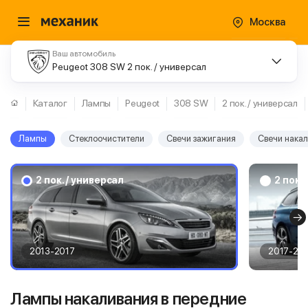
Москва
Ваш автомобиль
Peugeot 308 SW 2 пок. / универсал
Каталог
Лампы
Peugeot
308 SW
2 пок. / универсал
Лампы
Стеклоочистители
Свечи зажигания
Свечи нака
2 пок. / универсал
2 пок.
2013-2017
2017-20
Лампы накаливания в передние