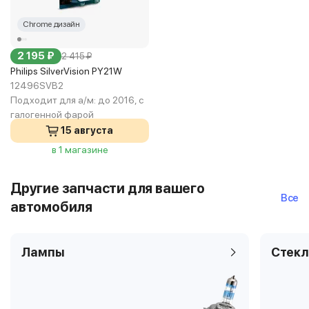
Chrome дизайн
2 195 ₽
2 415 ₽
Philips SilverVision PY21W
12496SVB2
Подходит для а/м:
до 2016, с
галогенной фарой
15 августа
в 1 магазине
Другие запчасти для вашего
Все
автомобиля
Лампы
Стекл