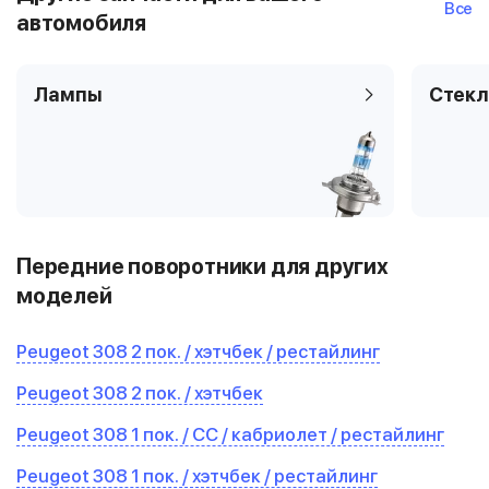
Все
автомобиля
Лампы
Стекл
Передние поворотники для других
моделей
Peugeot 308 2 пок. / хэтчбек / рестайлинг
Peugeot 308 2 пок. / хэтчбек
Peugeot 308 1 пок. / CC / кабриолет / рестайлинг
Peugeot 308 1 пок. / хэтчбек / рестайлинг