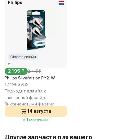
Philips
Chrome дизайн
2 195 ₽
2 415 ₽
Philips SilverVision PY21W
12496SVB2
Подходит для а/м:
с
галогенной фарой, с
биксеноновыми фарами
14 августа
в 1 магазине
Другие запчасти для вашего