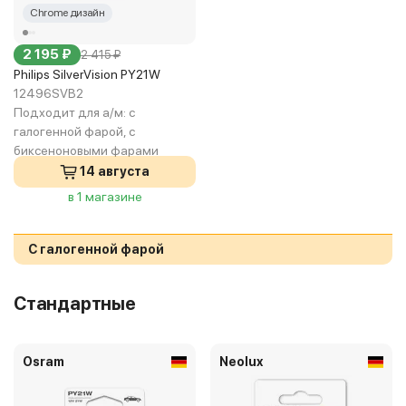
Chrome дизайн
2 195 ₽
2 415 ₽
Philips SilverVision PY21W
12496SVB2
Подходит для а/м:
с
галогенной фарой, с
биксеноновыми фарами
14 августа
в 1 магазине
С галогенной фарой
Стандартные
Osram
Neolux