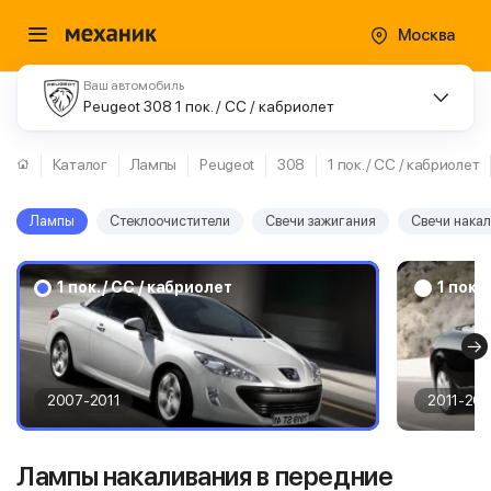
Москва
Ваш автомобиль
Peugeot 308 1 пок. / CC / кабриолет
Каталог
Лампы
Peugeot
308
1 пок. / CC / кабриолет
Лампы
Стеклоочистители
Свечи зажигания
Свечи нака
1 пок. / CC / кабриолет
1 пок.
2007-2011
2011-201
Лампы накаливания в передние