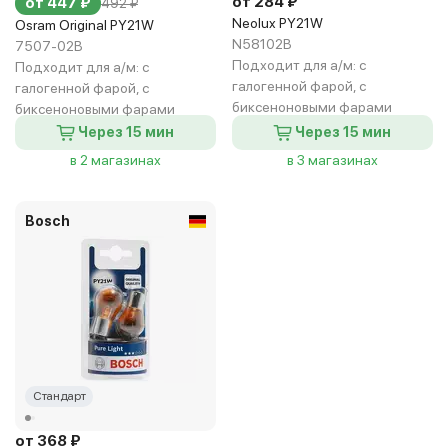
от 284 ₽
от 447 ₽
492 ₽
Neolux PY21W
Osram Original PY21W
N58102B
7507-02B
Подходит для а/м:
с
Подходит для а/м:
с
галогенной фарой, с
галогенной фарой, с
биксеноновыми фарами
биксеноновыми фарами
Через 15 мин
Через 15 мин
в 2 магазинах
в 3 магазинах
Bosch
Стандарт
от 368 ₽