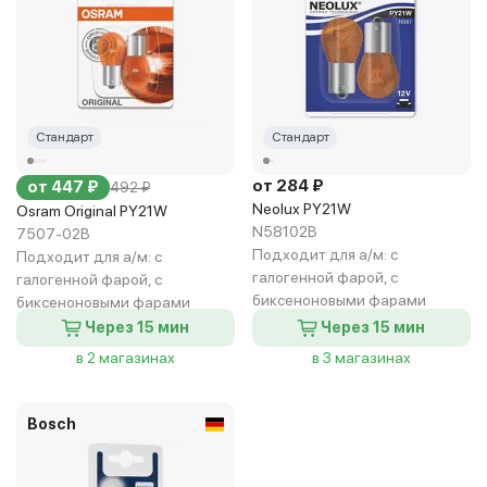
Стандарт
Стандарт
от 284 ₽
от 447 ₽
492 ₽
Neolux PY21W
Osram Original PY21W
N58102B
7507-02B
Подходит для а/м:
с
Подходит для а/м:
с
галогенной фарой, с
галогенной фарой, с
биксеноновыми фарами
биксеноновыми фарами
Через 15 мин
Через 15 мин
в 2 магазинах
в 3 магазинах
Bosch