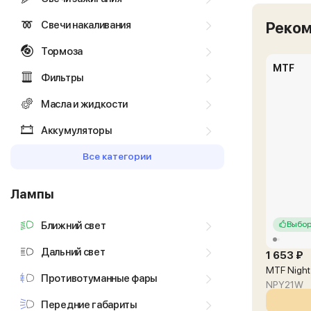
Свечи накаливания
Реко
Тормоза
MTF
Фильтры
Масла и жидкости
Аккумуляторы
Все категории
Лампы
Ближний свет
Выбор
Дальний свет
1 653 ₽
MTF Night
Противотуманные фары
NPY21W
Передние габариты