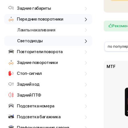
Задние габариты
Передние поворотники
Рекоме
Лампы накаливания
Светодиоды
по популя
Повторители поворота
Задние поворотники
MTF
Стоп-сигнал
Задний ход
Задний ПТФ
Подсветка номера
Подсветка багажника
Плафон освещения салона