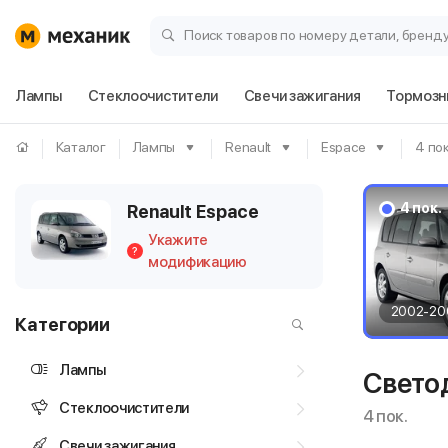
Поиск товаров по номеру детали, бренд
Лампы
Стеклоочистители
Свечи зажигания
Тормозн
Каталог
Лампы
Renault
Espace
4 пок
4 пок.
Renault Espace
Укажите
?
модификацию
2002-20
Категории
Лампы
Свето
Стеклоочистители
4 пок.
Свечи зажигания