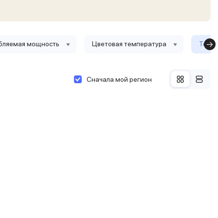
бляемая мощность
Цветовая температура
Тольк
Сначала мой регион