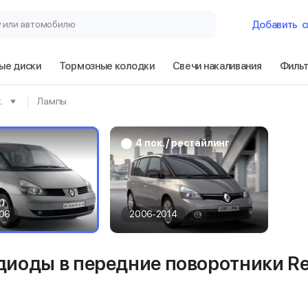
у или автомобилю
Добавить
с
ые диски
Тормозные колодки
Свечи накаливания
Филь
Гараж
.
Лампы
Renault Espace 
4 пок. / рестайлинг
Сбросить
06
2006-2014
диоды в передние поворотники Ren