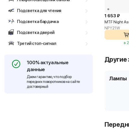
Подсветка для чтения
1 653 ₽
Подсветка бардачка
MTF Night As
NPY21W
Подсветка дверей
в 
Третий стоп-сигнал
Другие 
100% актуальные
данные
Даем гарантию, что подбор
Лампы
передних поворотников на сайте
достоверный
Передни