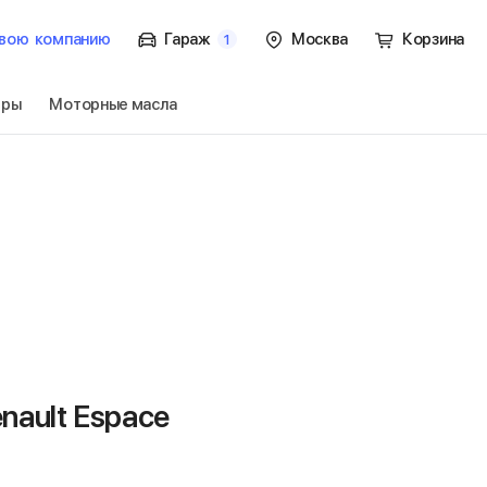
вою
компанию
Гараж
Москва
Корзина
1
тры
Моторные масла
4 пок.
Перейти
ault Espace