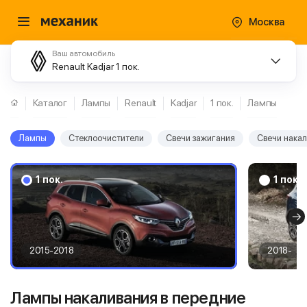
Москва
Ваш автомобиль
Renault Kadjar 1 пок.
Каталог
Лампы
Renault
Kadjar
1 пок.
Лампы
Лампы
Стеклоочистители
Свечи зажигания
Свечи нака
1 пок.
1 пок.
2015-2018
2018-
Лампы накаливания в передние