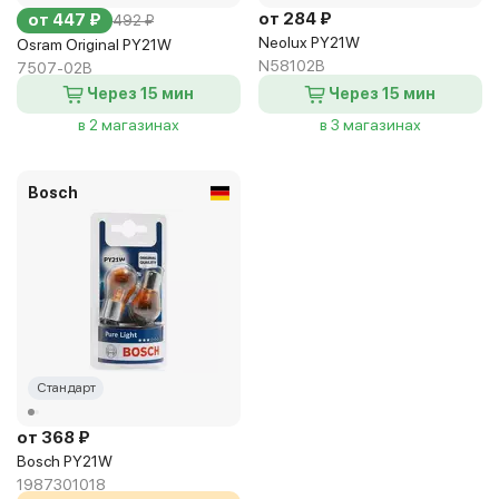
от 284 ₽
от 447 ₽
492 ₽
Neolux PY21W
Osram Original PY21W
N58102B
7507-02B
Через 15 мин
Через 15 мин
в 2 магазинах
в 3 магазинах
Bosch
Стандарт
от 368 ₽
Bosch PY21W
1987301018