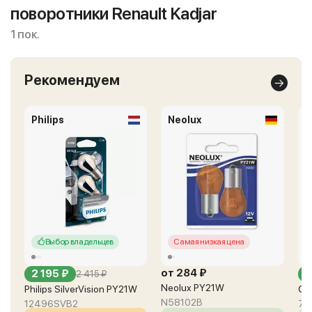
поворотники Renault Kadjar
1 пок.
Рекомендуем
Philips
Neolux
O
Выбор владельцев
Самая низкая цена
от 284 ₽
2 195 ₽
о
2 415 ₽
Neolux PY21W
Philips SilverVision PY21W
Os
N58102B
12496SVB2
75