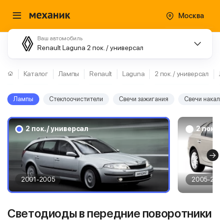
Москва
Ваш автомобиль
Renault Laguna 2 пок. / универсал
Каталог
Лампы
Renault
Laguna
2 пок. / универсал
Лампы
Стеклоочистители
Свечи зажигания
Свечи нака
2 пок. / универсал
2 пок.
2001-2005
2005-20
Светодиоды в передние поворотники