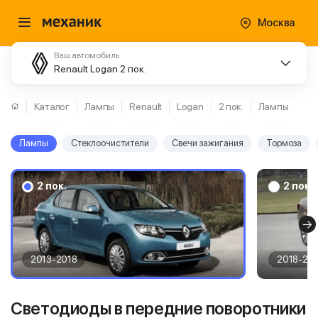
Москва
Ваш автомобиль
Renault Logan 2 пок.
Каталог
Лампы
Renault
Logan
2 пок.
Лампы
Лампы
Стеклоочистители
Свечи зажигания
Тормоза
2 пок.
2 пок.
2013-2018
2018-20
Светодиоды в передние поворотники