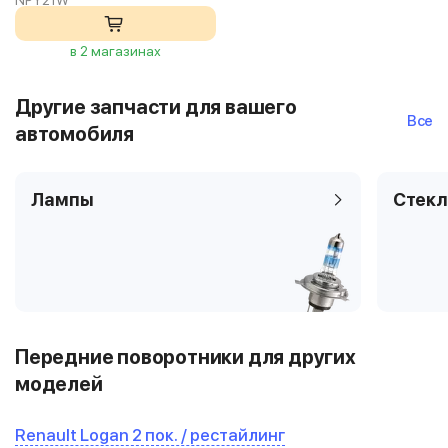
NPY21W
в 2 магазинах
Другие запчасти для вашего
Все
автомобиля
Лампы
Стекл
Передние поворотники для других
моделей
Renault Logan 2 пок. / рестайлинг