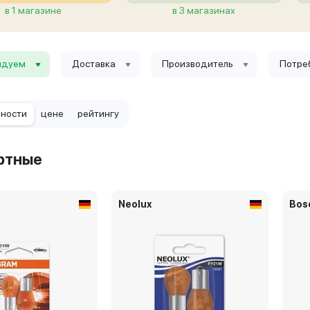
в 1 магазине
в 3 магазинах
ндуем
Доставка
Производитель
Потре
рности
цене
рейтингу
ртные
Neolux
Bos