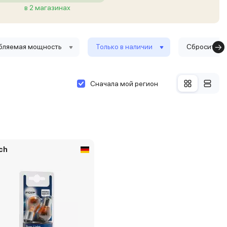
в 2 магазинах
бляемая мощность
Только в наличии
Сбросить ф
Сначала мой регион
ch