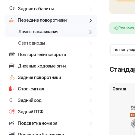
Задние габариты
Передние поворотники
Рекоме
Лампы накаливания
Светодиоды
по популя
Повторители поворота
Дневные ходовые огни
Станда
Задние поворотники
Стоп-сигнал
Osram
Задний ход
Задний ПТФ
Подсветка номера
Подсветка багажника