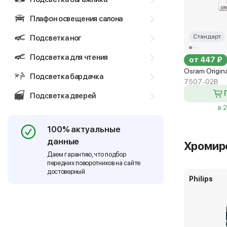
Плафон освещения салона
Стандарт
Подсветка ног
Подсветка для чтения
от 447 ₽
Osram Origin
Подсветка бардачка
7507-02B
Подсветка дверей
в 
100% актуальные
данные
Хромир
Даем гарантию, что подбор
передних поворотников на сайте
достоверный
Philips