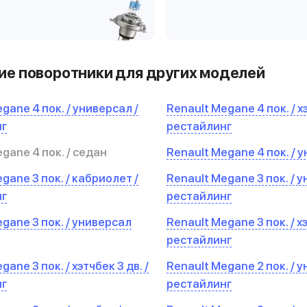
е поворотники для других моделей
gane 4 пок. / универсал /
Renault Megane 4 пок. / х
нг
рестайлинг
gane 4 пок. / седан
Renault Megane 4 пок. / 
gane 3 пок. / кабриолет /
Renault Megane 3 пок. / у
нг
рестайлинг
gane 3 пок. / универсал
Renault Megane 3 пок. / хэ
рестайлинг
ane 3 пок. / хэтчбек 3 дв. /
Renault Megane 2 пок. / у
нг
рестайлинг