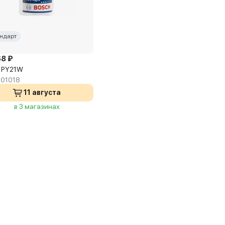
ндарт
68 ₽
 PY21W
01018
11 августа
в 3 магазинах