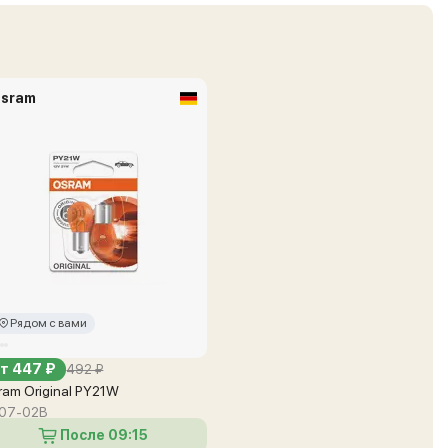
sram
Рядом с вами
т 447 ₽
492 ₽
ram Original PY21W
07-02B
После 09:15