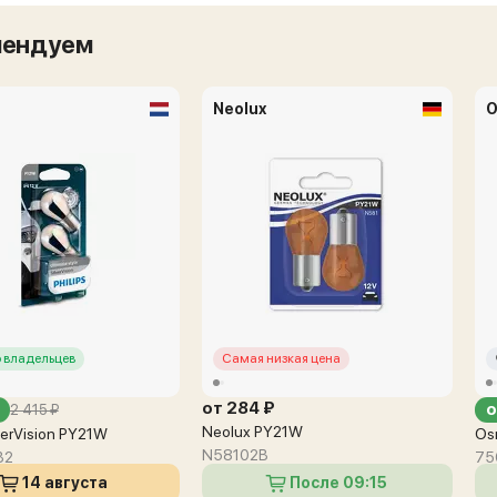
мендуем
Neolux
O
 владельцев
Самая низкая цена
от 284 ₽
о
2 415 ₽
Neolux PY21W
lverVision PY21W
Os
N58102B
B2
75
14 августа
После 09:15