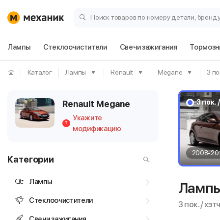
Поиск товаров по номеру детали, бренд
Лампы
Стеклоочистители
Свечи зажигания
Тормозн
Каталог
Лампы
Renault
Megane
3 по
3 пок. 
Renault Megane
Укажите
?
модификацию
2008-20
Категории
Лампы
Лампы
Стеклоочистители
3 пок. / хэт
Свечи зажигания