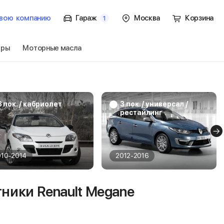
вою
компанию
Гараж
Москва
Корзина
1
тры
Моторные масла
3 пок. / хэтчбек 3
Перейти
3 пок. / кабриолет
3 пок. / универсал /
рестайлинг
010-2014
2012-2016
ники Renault Megane