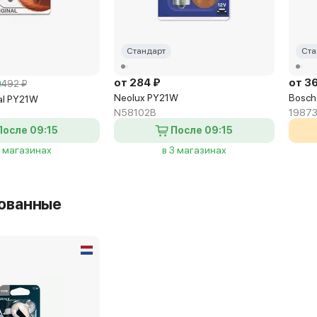
Стандарт
Ста
от 284 ₽
от 3
492 ₽
Neolux PY21W
Bosch
al PY21W
N58102B
19873
После 09:15
После 09:15
2 магазинах
в 3 магазинах
ованные