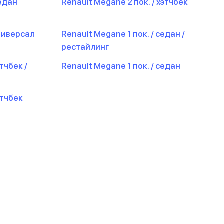
седан
Renault Megane 2 пок. / хэтчбек
универсал
Renault Megane 1 пок. / седан /
рестайлинг
тчбек /
Renault Megane 1 пок. / седан
этчбек