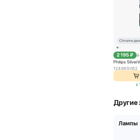
Chrome диз
2 195 ₽
2
Philips Silve
12496SVB2
в
Другие 
Лампы