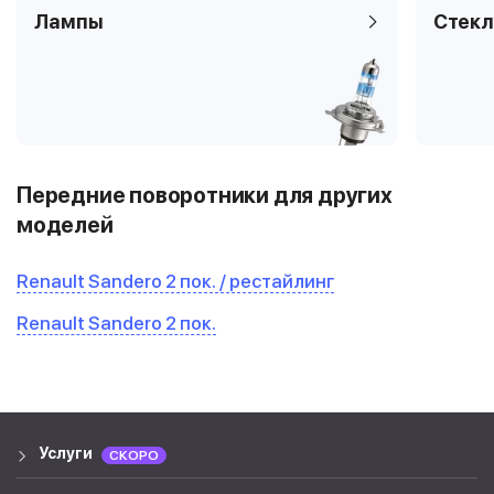
Лампы
Стекл
Передние поворотники для других
моделей
Renault Sandero 2 пок. / рестайлинг
Renault Sandero 2 пок.
Услуги
СКОРО