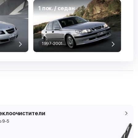
1 пок. / седан
1997-2001
еклоочистители
b 9-5