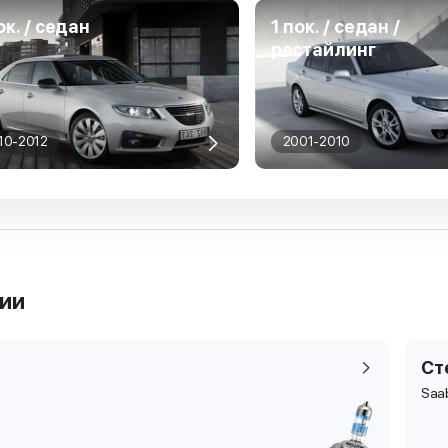
ок. / седан
1 пок. / седан /
рестайлинг
10-2012
2001-2010
рии
Ст
Saa