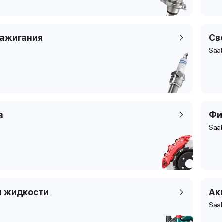
зажигания
Св
Saa
а
Фи
Saa
и жидкости
Ак
Saa