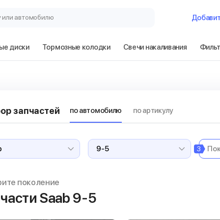
у или автомобилю
Добави
ые диски
Тормозные колодки
Свечи накаливания
Филь
ор запчастей
по автомобилю
по артикулу
3
рите поколение
части Saab 9-5