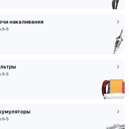
ечи накаливания
b 9-5
льтры
b 9-5
кумуляторы
b 9-5