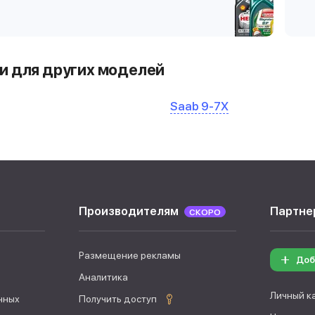
и для других моделей
Saab 9-7X
Производителям
Партне
СКОРО
Размещение рекламы
Доб
Аналитика
Личный к
нных
Получить доступ