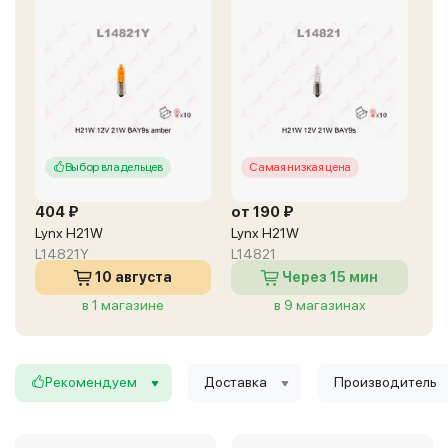
Выбор владельцев
Самая низкая цена
404 ₽
от 190 ₽
Lynx H21W
Lynx H21W
L14821Y
L14821
10 августа
Через 15 мин
в 1 магазине
в 9 магазинах
Рекомендуем
Доставка
Производитель