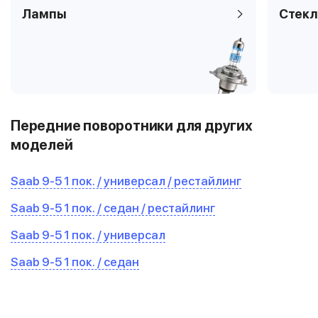
Лампы
Стекл
Передние поворотники для других
моделей
Saab 9-5 1 пок. / универсал / рестайлинг
Saab 9-5 1 пок. / седан / рестайлинг
Saab 9-5 1 пок. / универсал
Saab 9-5 1 пок. / седан