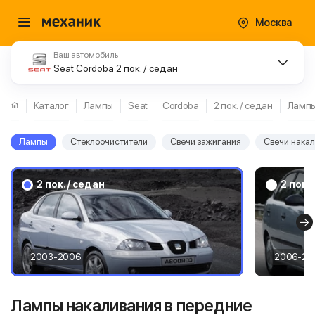
Москва
Ваш автомобиль
Seat Cordoba 2 пок. / седан
Каталог
Лампы
Seat
Cordoba
2 пок. / седан
Ламп
Лампы
Стеклоочистители
Свечи зажигания
Свечи нака
2 пок. / седан
2 пок.
2003-2006
2006-20
Лампы накаливания в передние