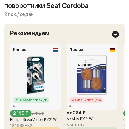
поворотники Seat Cordoba
2 пок. / седан
Рекомендуем
Philips
Neolux
O
Выбор владельцев
Самая низкая цена
от 284 ₽
2 195 ₽
о
2 415 ₽
Neolux PY21W
Philips SilverVision PY21W
Os
N58102B
12496SVB2
75