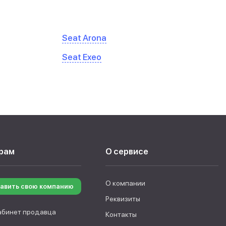
Seat Arona
Seat Exeo
рам
О сервисе
О компании
авить свою компанию
Реквизиты
абинет продавца
Контакты