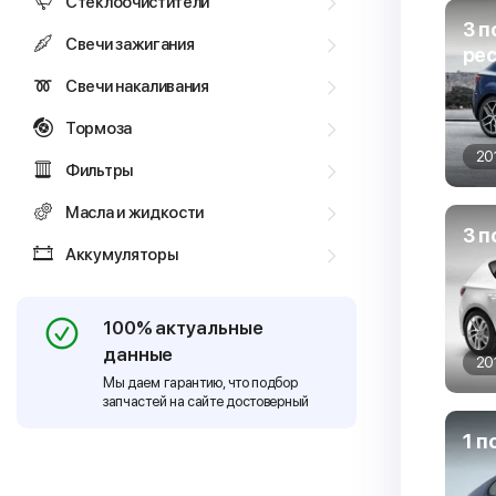
Стеклоочистители
3 по
Свечи зажигания
ре
Свечи накаливания
Тормоза
20
Фильтры
Масла и жидкости
3 п
Аккумуляторы
100% актуальные
данные
20
Мы даем гарантию, что подбор
запчастей на сайте достоверный
1 п