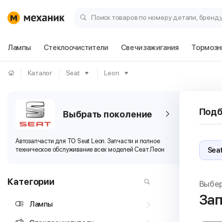
Поиск товаров по номеру детали, бренд
Лампы
Стеклоочистители
Свечи зажигания
Тормозн
Каталог
Seat
Leon
Подб
Выбрать поколение
Автозапчасти для ТО Seat Leon. Запчасти и полное
техническое обслуживание всех моделей Сеат Леон
Категории
Выбе
Зап
Лампы