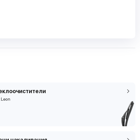
еклоочистители
 Leon
ечи накаливания