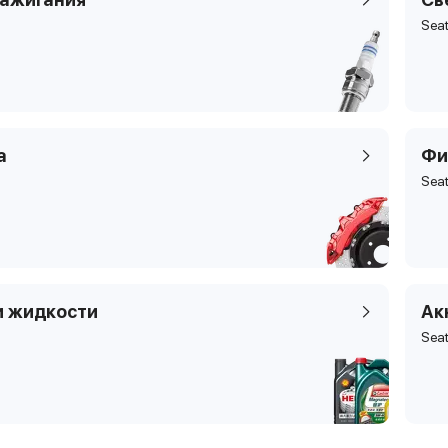
Seat
а
Фи
Seat
и жидкости
Ак
Seat