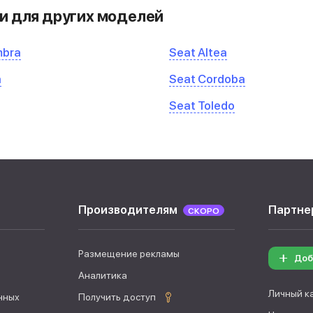
и для других моделей
mbra
Seat Altea
a
Seat Cordoba
Seat Toledo
Производителям
Партне
СКОРО
Размещение рекламы
Доб
Аналитика
Личный к
нных
Получить доступ