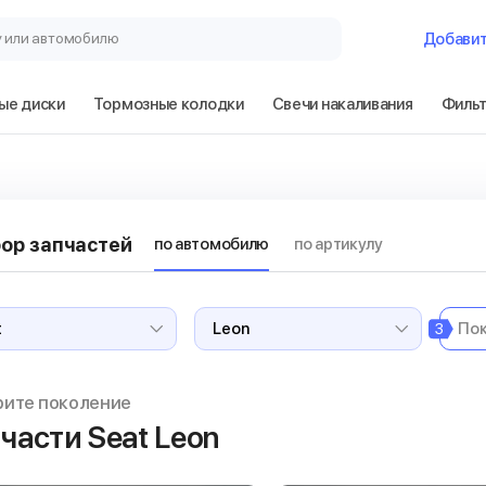
у или автомобилю
Добави
ые диски
Тормозные колодки
Свечи накаливания
Филь
ор запчастей
по автомобилю
по артикулу
3
рите поколение
части Seat Leon