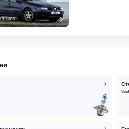
99-2006
рии
Ст
Seat
зажигания
Св