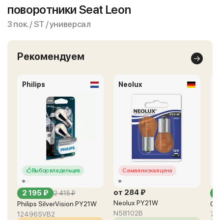
поворотники Seat Leon
3 пок. / ST / универсал
Рекомендуем
Philips
Neolux
O
Выбор владельцев
Самая низкая цена
от 284 ₽
2 195 ₽
о
2 415 ₽
Neolux PY21W
Philips SilverVision PY21W
Os
N58102B
12496SVB2
75