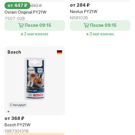
от 284 ₽
от 447 ₽
492 ₽
Neolux PY21W
Osram Original PY21W
N58102B
7507-02B
После 09:15
После 09:15
в 2 магазинах
в 3 магазинах
Bosch
Стандарт
от 368 ₽
Bosch PY21W
1987301018