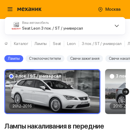
Москва
Ваш автомобиль
Seat Leon 3 пок. / ST / универсал
Каталог
Лампы
Seat
Leon
3 пок. / ST / универсал
Лампы
Стеклоочистители
Свечи зажигания
Свечи нака
3 пок. / ST / универсал
3 пок. 
2012-2016
2016-20
Лампы накаливания в передние