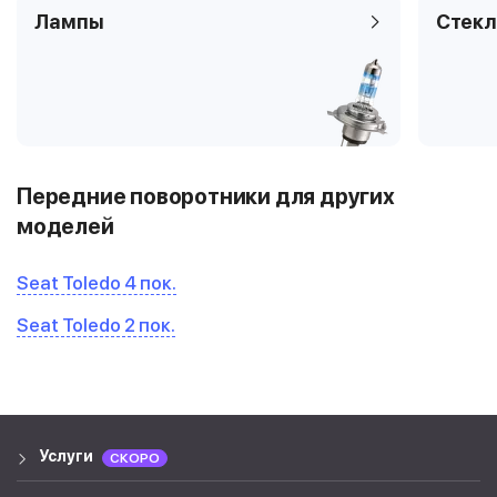
Лампы
Стекл
Передние поворотники для других
моделей
Seat Toledo 4 пок.
Seat Toledo 2 пок.
Услуги
СКОРО