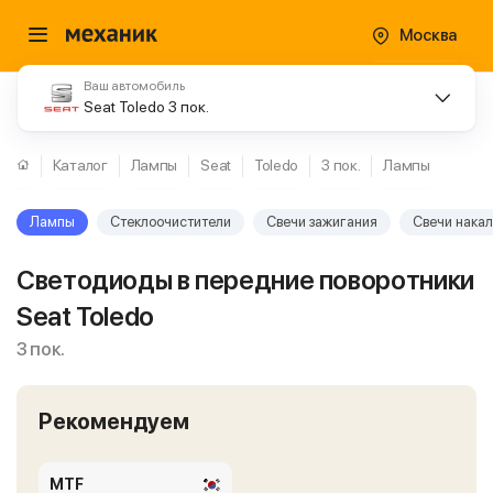
Москва
Ваш автомобиль
Seat Toledo 3 пок.
Каталог
Лампы
Seat
Toledo
3 пок.
Лампы
Лампы
Стеклоочистители
Свечи зажигания
Свечи нака
Светодиоды в передние поворотники
Seat Toledo
3 пок.
Рекомендуем
MTF