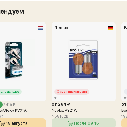
мендуем
Neolux
B
 владельцев
Самая низкая цена
от 284 ₽
от
2 415 ₽
Neolux PY21W
Bo
lverVision PY21W
N58102B
19
B2
15 августа
После 09:15