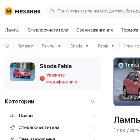
Поиск товаров по номеру детали, бренд
Лампы
Стеклоочистители
Свечи зажигания
Тормозн
Каталог
Лампы
Skoda
Fabia
1 пок. / 
1 пок. 
Skoda Fabia
Укажите
?
модификацию
1999-20
Категории
Лампы
Лампы
Стеклоочистители
1 пок. / хэт
Свечи зажигания