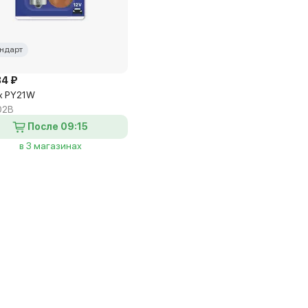
ндарт
84 ₽
x PY21W
02B
После 09:15
в 3 магазинах