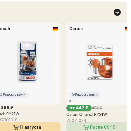
osch
Osram
Рядом с вами
Рядом с вами
 368 ₽
от 447 ₽
492 ₽
sch PY21W
Osram Original PY21W
87301018
7507-02B
11 августа
После 09:15