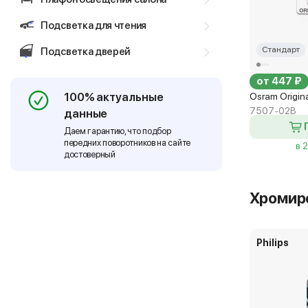
Подсветка для чтения
Стандарт
Подсветка дверей
от 447 ₽
100% актуальные
Osram Origin
7507-02B
данные
Даем гарантию, что подбор
передних поворотников на сайте
в 
достоверный
Хромир
Philips