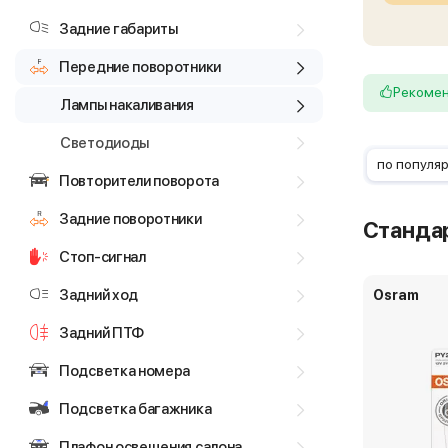
Задние габариты
Передние поворотники
Рекоме
Лампы накаливания
Светодиоды
по популя
Повторители поворота
Задние поворотники
Станда
Стоп-сигнал
Задний ход
Osram
Задний ПТФ
Подсветка номера
Подсветка багажника
Плафон освещения салона