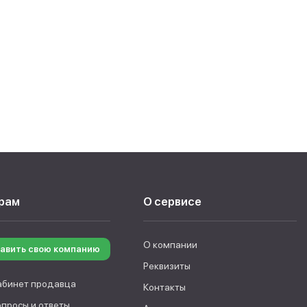
рам
О сервисе
О компании
авить свою компанию
Реквизиты
абинет продавца
Контакты
опросы и ответы