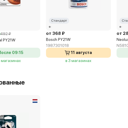
Стандарт
Ста
от 368 ₽
от 2
492 ₽
Bosch PY21W
Neolu
al PY21W
1987301018
N581
После 09:15
11 августа
2 магазинах
в 3 магазинах
ованные