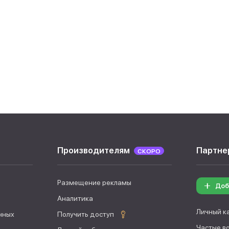
Производителям
Партне
СКОРО
Размещение рекламы
Доб
Аналитика
Личный к
нных
Получить доступ
Частые в