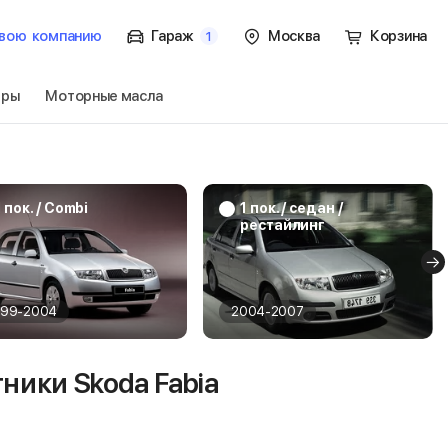
вою
компанию
Гараж
Москва
Корзина
1
тры
Моторные масла
к. / хэтчбек
Перейти
1 пок. / Combi
1 пок. / седан /
рестайлинг
999-2004
2004-2007
ники Skoda Fabia