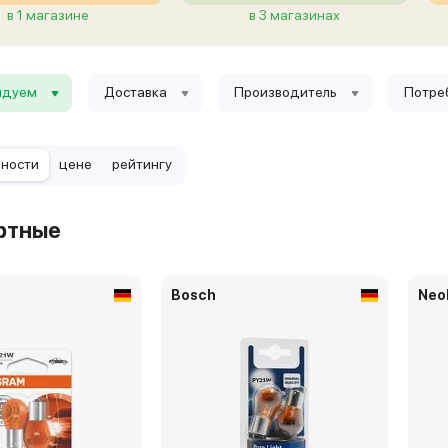
в 1 магазине
в 3 магазинах
ндуем
Доставка
Производитель
Потре
рности
цене
рейтингу
ртные
Bosch
Neo