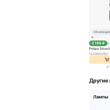
Chrome диз
2 195 ₽
2
Philips Silve
12496SVB2
в
Другие 
Лампы