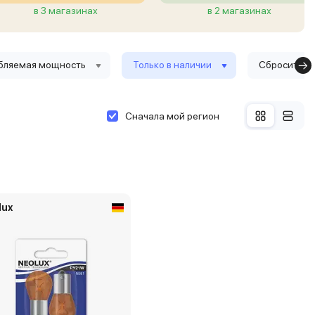
в 3 магазинах
в 2 магазинах
бляемая мощность
Только в наличии
Сбросить ф
Сначала мой регион
lux