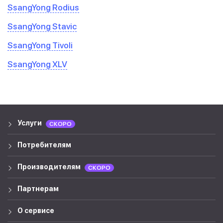
SsangYong Rodius
SsangYong Stavic
SsangYong Tivoli
SsangYong XLV
Услуги
СКОРО
Потребителям
Производителям
СКОРО
Партнерам
О сервисе