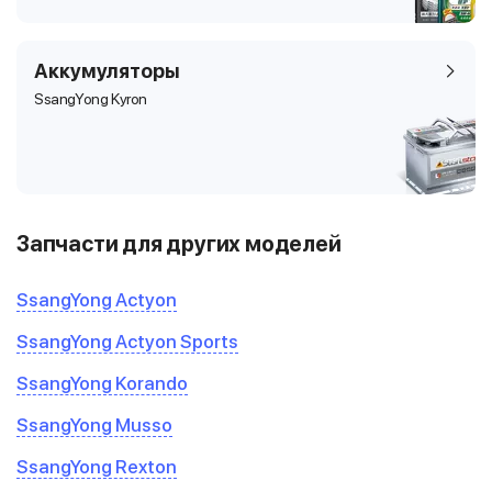
Аккумуляторы
SsangYong Kyron
Запчасти для других моделей
SsangYong Actyon
SsangYong Actyon Sports
SsangYong Korando
SsangYong Musso
SsangYong Rexton