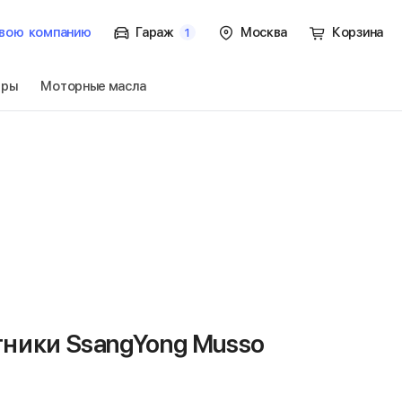
вою
компанию
Гараж
Москва
Корзина
1
тры
Моторные масла
o 1 пок.
Перейти
ники SsangYong Musso