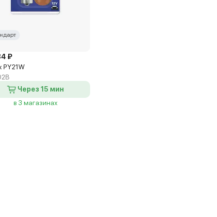
ндарт
84 ₽
x PY21W
02B
Через 15 мин
в 3 магазинах