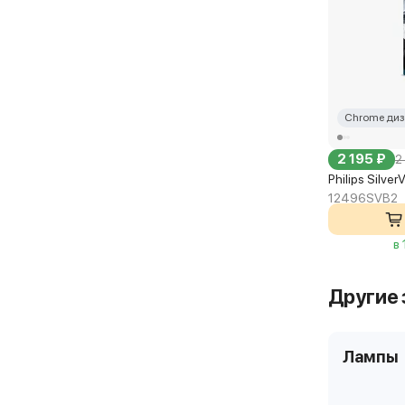
Chrome диз
2 195 ₽
2
Philips Silve
12496SVB2
в
Другие 
Лампы