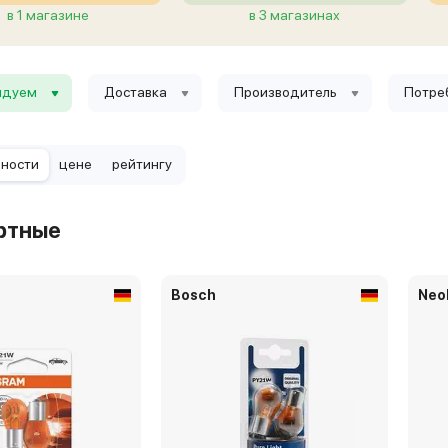
в 1 магазине
в 3 магазинах
ндуем
Доставка
Производитель
Потре
рности
цене
рейтингу
ртные
Bosch
Neo