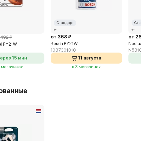
Стандарт
Ста
от 368 ₽
от 2
492 ₽
Bosch PY21W
Neolu
al PY21W
1987301018
N581
ерез 15 мин
11 августа
2 магазинах
в 3 магазинах
ованные