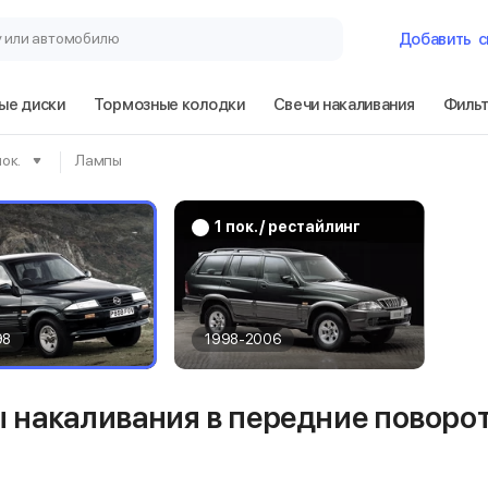
у или автомобилю
Добавить
с
ые диски
Тормозные колодки
Свечи накаливания
Филь
Гараж
пок.
Лампы
SsangYong Muss
1 пок. / рестайлинг
Сбросить
98
1998-2006
 накаливания в передние поворот