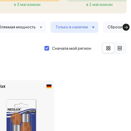
в 3 магазинах
в 2 магазинах
бляемая мощность
Только в наличии
Сбросить ф
Сначала мой регион
lux