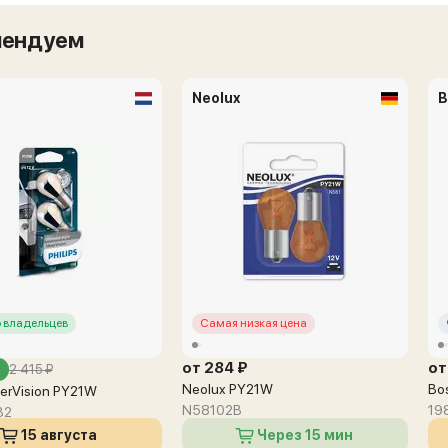
мендуем
Neolux
B
 владельцев
Самая низкая цена
от 284 ₽
от
2 415 ₽
Neolux PY21W
Bo
lverVision PY21W
N58102B
19
B2
15 августа
Через 15 мин