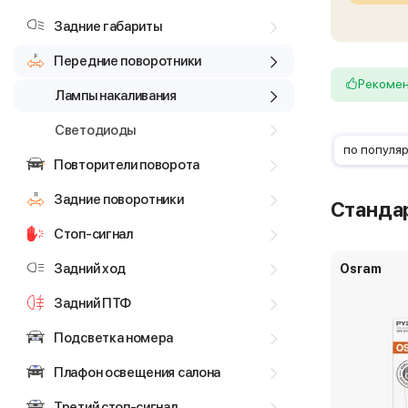
Задние габариты
Передние поворотники
Рекоме
Лампы накаливания
Светодиоды
по популя
Повторители поворота
Задние поворотники
Станда
Стоп-сигнал
Задний ход
Osram
Задний ПТФ
Подсветка номера
Плафон освещения салона
Третий стоп-сигнал