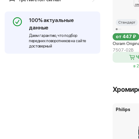
100% актуальные
Стандарт
данные
Даем гарантию, что подбор
от 447 ₽
передних поворотников на сайте
Osram Origin
достоверный
7507-02B
Ч
в 
Хромир
Philips