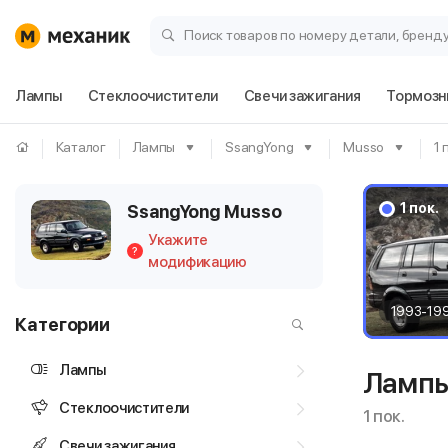
Поиск товаров по номеру детали, бренд
Лампы
Стеклоочистители
Свечи зажигания
Тормозн
Каталог
Лампы
SsangYong
Musso
1 
1 пок.
SsangYong Musso
Укажите
?
модификацию
1993-19
Категории
Лампы
Лампы
Стеклоочистители
1 пок.
Свечи зажигания