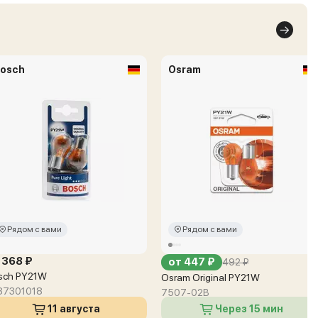
osch
Osram
Рядом с вами
Рядом с вами
 368 ₽
от 447 ₽
492 ₽
sch PY21W
Osram Original PY21W
87301018
7507-02B
11 августа
Через 15 мин