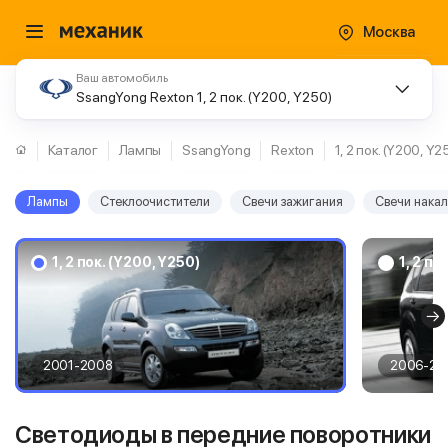
Москва
Ваш автомобиль
SsangYong Rexton 1, 2 пок. (Y200, Y250)
Каталог
Лампы
SsangYong
Rexton
1, 2 пок. (Y200, Y2
Лампы
Стеклоочистители
Свечи зажигания
Свечи нака
1, 2 пок. (Y200, Y250)
1, 2 по
2001-2008
2006-20
Светодиоды в передние поворотники