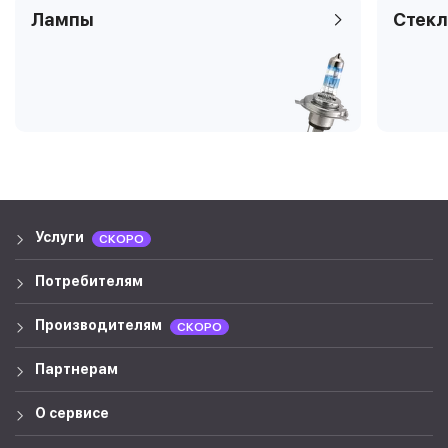
Лампы
Стекл
Услуги
СКОРО
Потребителям
Производителям
СКОРО
Партнерам
О сервисе