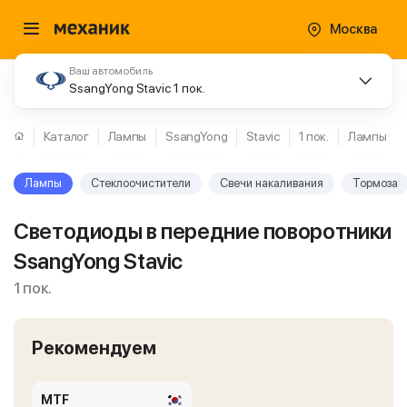
Москва
Ваш автомобиль
SsangYong Stavic 1 пок.
Каталог
Лампы
SsangYong
Stavic
1 пок.
Лампы
Лампы
Стеклоочистители
Свечи накаливания
Тормоза
Светодиоды в передние поворотники
SsangYong Stavic
1 пок.
Рекомендуем
MTF