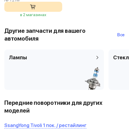
NPY21W
в 2 магазинах
Другие запчасти для вашего
Все
автомобиля
Лампы
Стекл
Передние поворотники для других
моделей
SsangYong Tivoli 1 пок. / рестайлинг