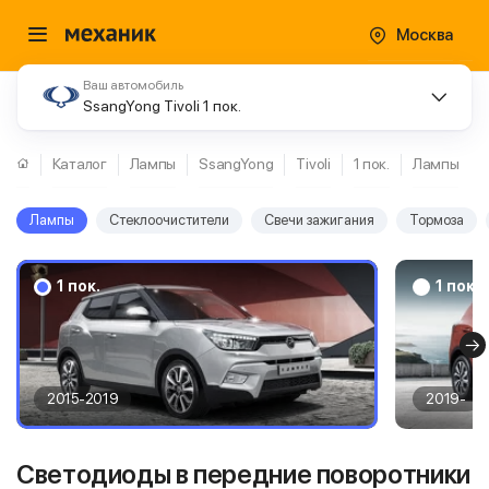
Москва
Ваш автомобиль
SsangYong Tivoli 1 пок.
Каталог
Лампы
SsangYong
Tivoli
1 пок.
Лампы
Лампы
Стеклоочистители
Свечи зажигания
Тормоза
1 пок.
1 пок.
2015-2019
2019-
Светодиоды в передние поворотники