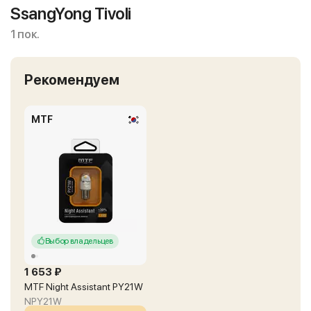
SsangYong Tivoli
1 пок.
Рекомендуем
MTF
Выбор владельцев
1 653 ₽
MTF Night Assistant PY21W
NPY21W